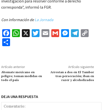
investigación para resolver conforme a derecho
corresponda”, informó la FGR.
Con información de
La Jornada
Fa
W
X
T
E
G
M
Te
C
ce
h
wi
m
m
es
le
o
C
b
at
tt
ai
ai
se
gr
p
o
o
sA
er
l
l
n
a
y
m
o
p
ge
m
Li
p
Artículo anterior
Artículo siguiente
k
p
r
n
ar
Jitomate mexicano en
Arrestan a dos en El Tambor
peligro; toman medidas en
tras persecución; iban en
k
tir
todo el país
razer y alcoholizados
DEJA UNA RESPUESTA