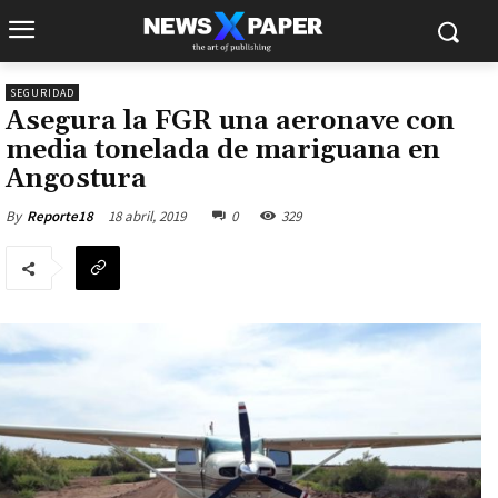
SEGURIDAD
Asegura la FGR una aeronave con
media tonelada de mariguana en
Angostura
18 abril, 2019
0
329
By
Reporte18