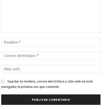
Comentario:
Nomb
Corr
elect
Sitio
web:
Guardar mi nombre, correo electrónico y sitio web en este
navegador la próxima vez que comente.