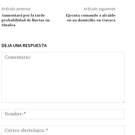
k
p
r
n
ar
Artículo anterior
Artículo siguiente
k
tir
Aumentará por la tarde
Ejecuta comando a alcalde
probabilidad de lluvias en
en su domicilio en Oaxaca
Sinaloa
DEJA UNA RESPUESTA
Comentario:
Nomb
Corr
elect