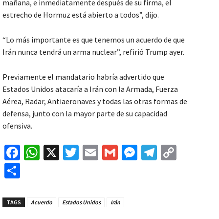
mañana, e inmediatamente después de su firma, el
estrecho de Hormuz está abierto a todos”, dijo.
“Lo más importante es que tenemos un acuerdo de que
Irán nunca tendrá un arma nuclear”, refirió Trump ayer.
Previamente el mandatario habría advertido que
Estados Unidos atacaría a Irán con la Armada, Fuerza
Aérea, Radar, Antiaeronaves y todas las otras formas de
defensa, junto con la mayor parte de su capacidad
ofensiva.
Fa
W
X
T
E
G
M
Te
C
ce
h
wi
m
m
es
le
o
C
b
at
tt
ai
ai
se
gr
p
o
o
sA
er
l
l
n
a
y
m
TAGS
Acuerdo
Estados Unidos
Irán
o
p
ge
m
Li
p