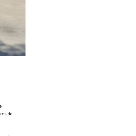
e
ros de