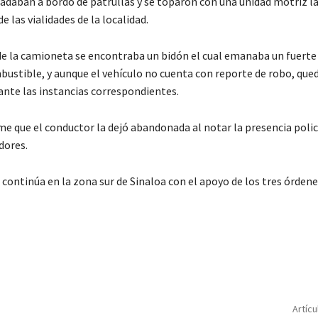
adaban a bordo de patrullas y se toparon con una unidad motriz la
 las vialidades de la localidad.
de la camioneta se encontraba un bidón el cual emanaba un fuerte 
mbustible, y aunque el vehículo no cuenta con reporte de robo, que
ante las instancias correspondientes.
me que el conductor la dejó abandonada al notar la presencia polic
dores.
continúa en la zona sur de Sinaloa con el apoyo de los tres órdene
C
o
m
p
Artícu