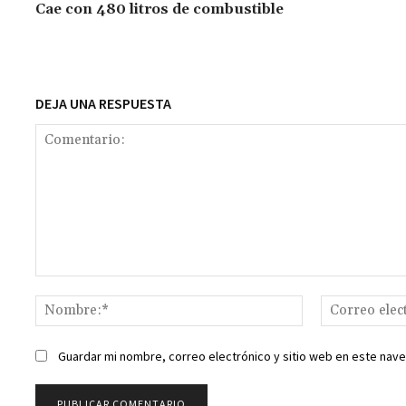
o
p
ge
m
Li
Cae con 480 litros de combustible
k
p
r
n
t
k
DEJA UNA RESPUESTA
Comentario:
Nombre:*
Guardar mi nombre, correo electrónico y sitio web en este nav