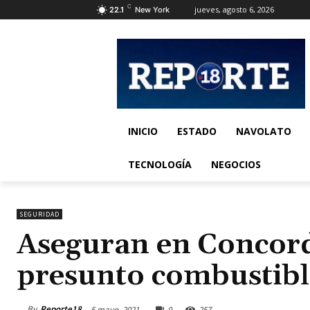
C
jueves, agosto 6, 2026
22.1
New York
INICIO
ESTADO
NAVOLATO
TECNOLOGÍA
NEGOCIOS
SEGURIDAD
Aseguran en Concordi
presunto combustibl
By
Reporte18
5 mayo, 2021
0
257