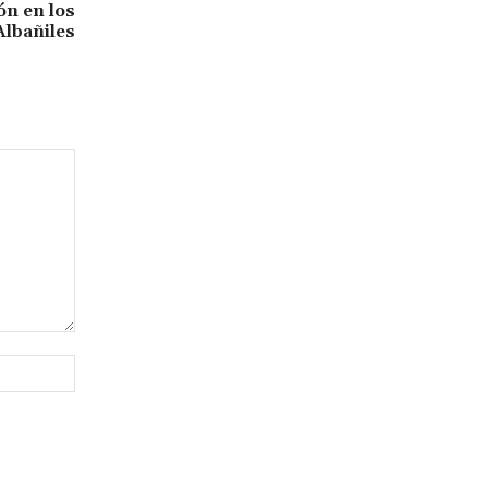
ón en los
Albañiles
Sitio
web: