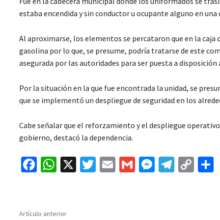
Fue en la cabecera municipal donde los uniformados se trasl
estaba encendida y sin conductor u ocupante alguno en una de
Al aproximarse, los elementos se percataron que en la caja 
gasolina por lo que, se presume, podría tratarse de este co
asegurada por las autoridades para ser puesta a disposición 
Por la situación en la que fue encontrada la unidad, se presu
que se implementó un despliegue de seguridad en los alrede
Cabe señalar que el reforzamiento y el despliegue operativo 
gobierno, destacó la dependencia.
Fa
W
X
T
E
G
M
Te
C
ce
h
wi
m
m
es
le
o
b
at
tt
ai
ai
se
gr
p
o
sA
er
l
l
n
a
y
Artículo anterior