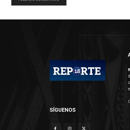
d
o
e
SÍGUENOS