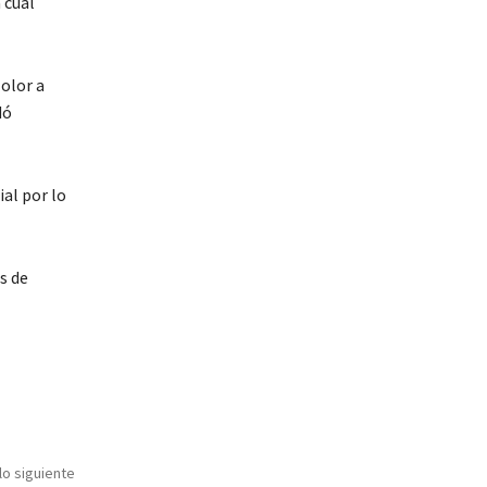
 cual
olor a
dó
ial por lo
s de
lo siguiente