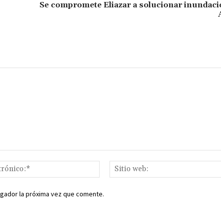
ar
Se compromete Eliazar a solucionar inundaci
ir
Correo
electrónico:*
egador la próxima vez que comente.