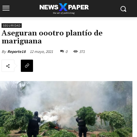
SEGURIDAD
Aseguran oootro plantío de
mariguana
12 mayo, 2021
0
371
By
Reporte18