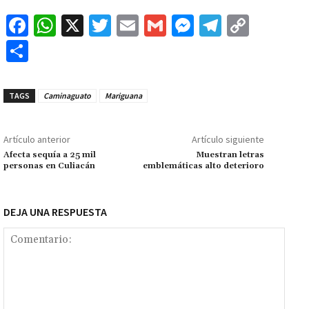
Fa
W
X
T
E
G
M
Te
C
ce
h
wi
m
m
es
le
o
C
b
at
tt
ai
ai
se
gr
p
o
o
sA
er
l
l
n
a
y
m
TAGS
Caminaguato
Mariguana
o
p
ge
m
Li
p
k
p
r
n
ar
Artículo anterior
Artículo siguiente
k
tir
Afecta sequía a 25 mil
Muestran letras
personas en Culiacán
emblemáticas alto deterioro
DEJA UNA RESPUESTA