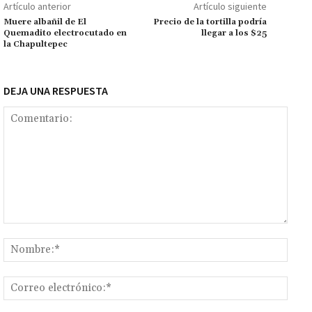
k
p
r
n
ar
Artículo anterior
Artículo siguiente
k
tir
Muere albañil de El
Precio de la tortilla podría
Quemadito electrocutado en
llegar a los $25
la Chapultepec
DEJA UNA RESPUESTA
Comentario:
Nomb
Corr
elect