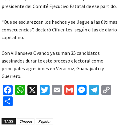
presidente del Comité Ejecutivo Estatal de ese partido.
“Que se esclarezcan los hechos y se llegue a las últimas
consecuencias”, declaró Cifuentes, según citas de diario
capitalino.
Con Villanueva Ovando ya suman 35 candidatos
asesinados durante este proceso electoral como
principales agresiones en Veracruz, Guanajuato y
Guerrero.
Fa
W
X
T
E
G
M
Te
C
ce
h
wi
m
m
es
le
o
C
b
at
tt
ai
ai
se
gr
p
o
o
sA
er
l
l
n
a
y
m
TAGS
Chiapas
Regidor
o
p
ge
m
Li
p