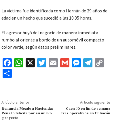
La víctima fue identificada como Hernán de 29 años de
edad en un hecho que sucedió a las 10:35 horas.
El agresor huyó del negocio de manera inmediata
rumbo al oriente a bordo de un automóvil compacto
color verde, según datos preliminares.
Fa
W
X
T
E
G
M
Te
C
ce
h
wi
m
m
es
le
o
C
b
at
tt
ai
ai
se
gr
p
o
o
sA
er
l
l
n
a
y
m
o
p
ge
m
Li
p
Artículo anterior
Artículo siguiente
k
p
r
n
ar
Renuncia Meade a Hacienda;
Caen 70 en fin de semana
Peña lo felicita por su nuevo
tras operativos en Culiacán
k
tir
‘proyecto’