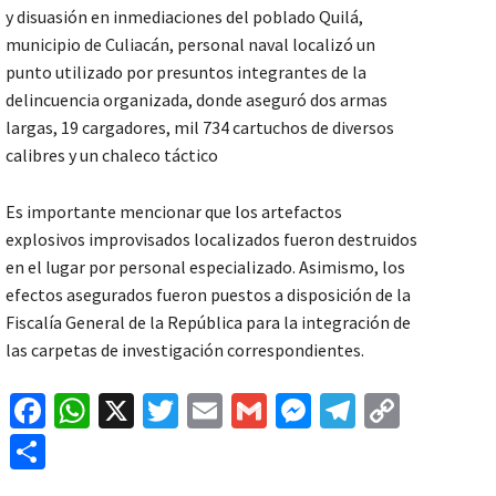
y disuasión en inmediaciones del poblado Quilá,
municipio de Culiacán, personal naval localizó un
punto utilizado por presuntos integrantes de la
delincuencia organizada, donde aseguró dos armas
largas, 19 cargadores, mil 734 cartuchos de diversos
calibres y un chaleco táctico
Es importante mencionar que los artefactos
explosivos improvisados localizados fueron destruidos
en el lugar por personal especializado. Asimismo, los
efectos asegurados fueron puestos a disposición de la
Fiscalía General de la República para la integración de
las carpetas de investigación correspondientes.
Fa
W
X
T
E
G
M
Te
C
ce
h
wi
m
m
es
le
o
C
b
at
tt
ai
ai
se
gr
p
o