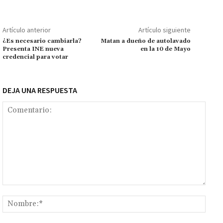
o
sA
er
l
l
n
a
y
m
o
p
ge
m
Li
p
Artículo anterior
Artículo siguiente
k
p
r
n
ar
¿Es necesario cambiarla?
Matan a dueño de autolavado
Presenta INE nueva
en la 10 de Mayo
k
tir
credencial para votar
DEJA UNA RESPUESTA
Comentario:
Nomb