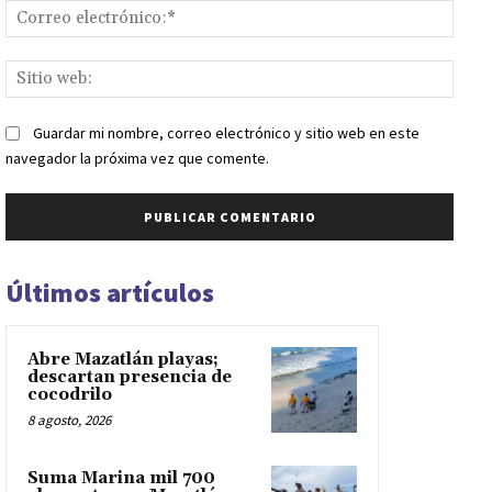
Corr
elect
Sitio
web:
Guardar mi nombre, correo electrónico y sitio web en este
navegador la próxima vez que comente.
Últimos artículos
Abre Mazatlán playas;
descartan presencia de
cocodrilo
8 agosto, 2026
Suma Marina mil 700