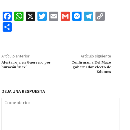
Fa
W
X
T
E
G
M
Te
C
ce
h
wi
m
m
es
le
o
C
b
at
tt
ai
ai
se
gr
p
o
o
sA
er
l
l
n
a
y
m
o
p
ge
m
Li
p
Artículo anterior
Artículo siguiente
k
p
r
n
ar
Alerta roja en Guerrero por
Confirman a Del Mazo
huracán ‘Max’
gobernador electo de
k
tir
Edomex
DEJA UNA RESPUESTA