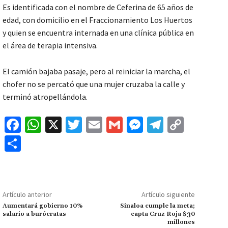
Es identificada con el nombre de Ceferina de 65 años de
edad, con domicilio en el Fraccionamiento Los Huertos
y quien se encuentra internada en una clínica pública en
el área de terapia intensiva.
El camión bajaba pasaje, pero al reiniciar la marcha, el
chofer no se percató que una mujer cruzaba la calle y
terminó atropellándola.
Fa
W
X
T
E
G
M
Te
C
ce
h
wi
m
m
es
le
o
C
b
at
tt
ai
ai
se
gr
p
o
o
sA
er
l
l
n
a
y
m
o
p
ge
m
Li
p
Artículo anterior
Artículo siguiente
k
p
r
n
ar
Aumentará gobierno 10%
Sinaloa cumple la meta;
salario a burócratas
capta Cruz Roja $30
k
tir
millones