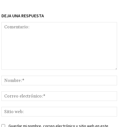
DEJA UNA RESPUESTA
Comentario:
Nomb
Corr
elect
Sitio
web:
Guardar mi nombre, correo electrónico y sitio web en este