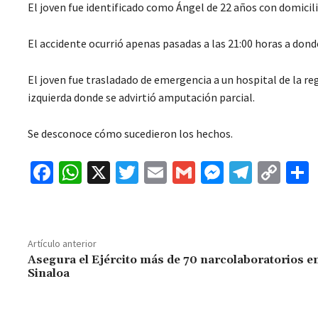
El joven fue identificado como Ángel de 22 años con domicili
El accidente ocurrió apenas pasadas a las 21:00 horas a dond
El joven fue trasladado de emergencia a un hospital de la re
izquierda donde se advirtió amputación parcial.
Se desconoce cómo sucedieron los hechos.
Fa
W
X
T
E
G
M
Te
C
ce
h
wi
m
m
es
le
o
b
at
tt
ai
ai
se
gr
p
o
sA
er
l
l
n
a
y
Artículo anterior
o
p
ge
m
Li
Asegura el Ejército más de 70 narcolaboratorios e
Sinaloa
k
p
r
n
t
k