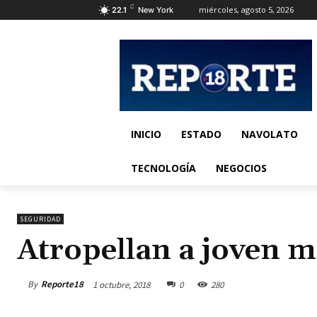
C
miércoles, agosto 5, 2026
22.1
New York
INICIO
ESTADO
NAVOLATO
TECNOLOGÍA
NEGOCIOS
SEGURIDAD
Atropellan a joven mo
By
Reporte18
1 octubre, 2018
0
280