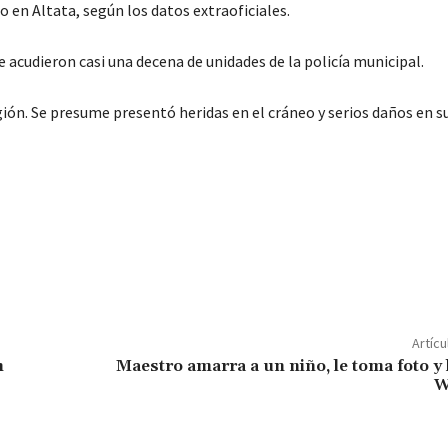
o en Altata, según los datos extraoficiales.
e acudieron casi una decena de unidades de la policía municipal.
gión. Se presume presentó heridas en el cráneo y serios daños en s
C
o
m
p
Artícu
ar
n
Maestro amarra a un niño, le toma foto y 
W
ir