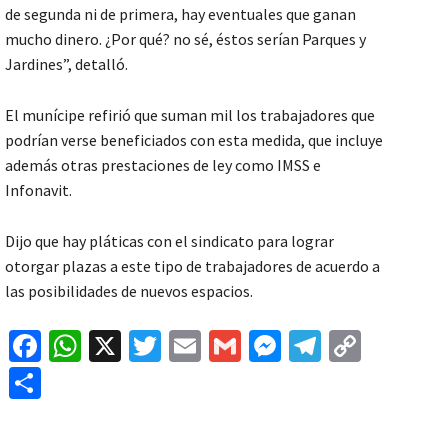
de segunda ni de primera, hay eventuales que ganan
mucho dinero. ¿Por qué? no sé, éstos serían Parques y
Jardines”, detalló.
El munícipe refirió que suman mil los trabajadores que
podrían verse beneficiados con esta medida, que incluye
además otras prestaciones de ley como IMSS e
Infonavit.
Dijo que hay pláticas con el sindicato para lograr
otorgar plazas a este tipo de trabajadores de acuerdo a
las posibilidades de nuevos espacios.
Fa
W
X
T
E
G
M
Te
C
ce
h
wi
m
m
es
le
o
C
b
at
tt
ai
ai
se
gr
p
o
o
sA
er
l
l
n
a
y
m