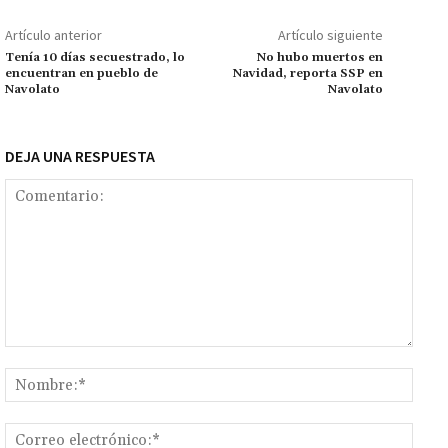
o
p
ge
m
Li
p
Artículo anterior
Artículo siguiente
k
p
r
n
ar
Tenía 10 días secuestrado, lo
No hubo muertos en
encuentran en pueblo de
Navidad, reporta SSP en
k
tir
Navolato
Navolato
DEJA UNA RESPUESTA
Comentario:
Nomb
Corr