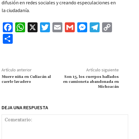
difusión en redes sociales y creando especulaciones en
la ciudadanía.
Fa
W
X
T
E
G
M
Te
C
ce
h
wi
m
m
es
le
o
C
b
at
tt
ai
ai
se
gr
p
o
o
sA
er
l
l
n
a
y
m
o
p
ge
m
Li
p
Artículo anterior
Artículo siguiente
k
p
r
n
ar
Muere niña en Culiacán al
Son 15, los cuerpos hallados
caerle lavadero
en camioneta abandonada en
k
tir
Michoacán
DEJA UNA RESPUESTA