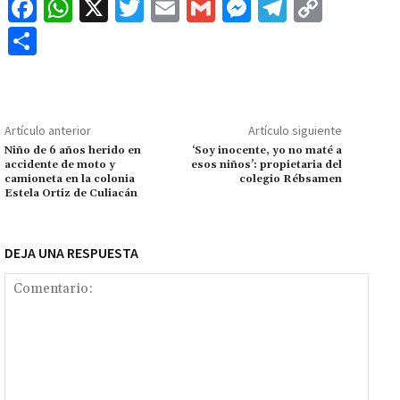
Fa
W
X
T
E
G
M
Te
C
ce
h
wi
m
m
es
le
o
C
b
at
tt
ai
ai
se
gr
p
o
o
sA
er
l
l
n
a
y
m
o
p
ge
m
Li
p
Artículo anterior
Artículo siguiente
k
p
r
n
ar
Niño de 6 años herido en
‘Soy inocente, yo no maté a
accidente de moto y
esos niños’: propietaria del
k
tir
camioneta en la colonia
colegio Rébsamen
Estela Ortiz de Culiacán
DEJA UNA RESPUESTA