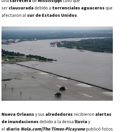
una
carretera
de
Mississippi
tuvo que
ser
clausurada
debido a
torrenciales aguaceros
que
afectaron al
sur de Estados Unidos
.
Nueva Orleans
y sus
alrededores
recibieron
alertas
de inundaciones
debido a la densa
lluvia
y
el
diario
Nola.com|The Times-Picayune
publicó fotos