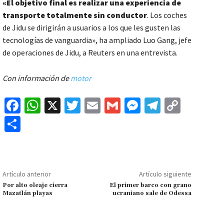
«El objetivo final es realizar una experiencia de
transporte totalmente sin conductor
. Los coches
de Jidu se dirigirán a usuarios a los que les gusten las
tecnologías de vanguardia», ha ampliado Luo Gang, jefe
de operaciones de Jidu, a Reuters en una entrevista.
Con información de
motor
Fa
W
X
T
E
G
M
Te
C
ce
h
wi
m
m
es
le
o
C
b
at
tt
ai
ai
se
gr
p
o
o
sA
er
l
l
n
a
y
m
o
p
ge
m
Li
p
Artículo anterior
Artículo siguiente
k
p
r
n
ar
Por alto oleaje cierra
El primer barco con grano
Mazatlán playas
ucraniano sale de Odessa
k
tir