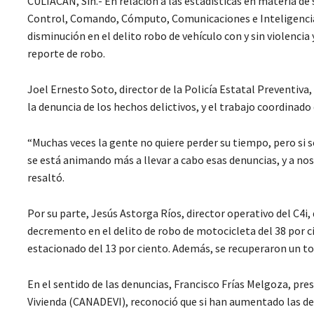
CULIACÁN, Sin.- En relación a las estadísticas en materia de s
Control, Comando, Cómputo, Comunicaciones e Inteligencia (
disminución en el delito robo de vehículo con y sin violencia
reporte de robo.
Joel Ernesto Soto, director de la Policía Estatal Preventiva
la denuncia de los hechos delictivos, y el trabajo coordinado
“Muchas veces la gente no quiere perder su tiempo, pero si s
se está animando más a llevar a cabo esas denuncias, y a n
resaltó.
Por su parte, Jesús Astorga Ríos, director operativo del C4i,
decremento en el delito de robo de motocicleta del 38 por ci
estacionado del 13 por ciento. Además, se recuperaron un to
En el sentido de las denuncias, Francisco Frías Melgoza, pre
Vivienda (CANADEVI), reconoció que si han aumentado las den