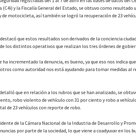
eguridad registradas del 1 al 7 de abril en las bases de datos del C
C4i) y la Fiscalía General del Estado, se obtuvo como resultado 
 y de motocicleta, así también se logró la recuperación de 23 vehíc
, destacó que estos resultados son derivados de la conciencia ciud
 de los distintos operativos que realizan los tres órdenes de gobie
e ha incrementado la denuncia, es bueno, ya que eso nos indica que
osotros como autoridad nos está ayudando para tomar medidas al r
 detalló que en relación a los rubros que se han analizado, se obtu
ento, robo violento de vehículo con 31 por ciento y robo a vehícul
tal de 23 vehículos con reporte de robo.
sidente de la Cámara Nacional de la Industria de Desarrollo y Pro
uncias por parte de la sociedad, lo que viene a coadyuvar en los 