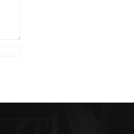
Sitio
web: