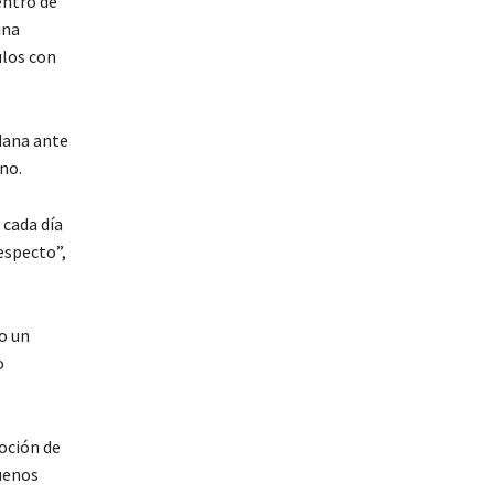
entro de
una
ulos con
adana ante
rno.
 cada día
especto”,
vo un
o
moción de
buenos