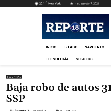
C
viernes, agosto 7, 2026
22.1
New York
INICIO
ESTADO
NAVOLATO
TECNOLOGÍA
NEGOCIOS
SEGURIDAD
Baja robo de autos 3
SSP
By
Reporte18
10 abril, 2019
0
293