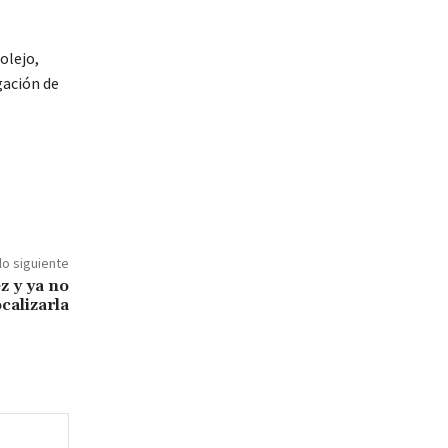
olejo,
gación de
lo siguiente
z y ya no
calizarla