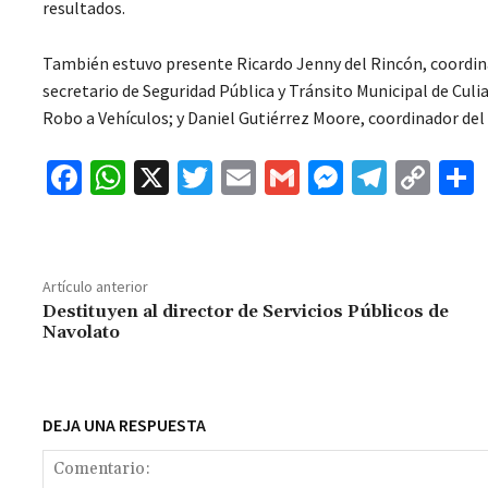
resultados.
También estuvo presente Ricardo Jenny del Rincón, coordin
secretario de Seguridad Pública y Tránsito Municipal de Culi
Robo a Vehículos; y Daniel Gutiérrez Moore, coordinador del
Fa
W
X
T
E
G
M
Te
C
ce
h
wi
m
m
es
le
o
b
at
tt
ai
ai
se
gr
p
o
sA
er
l
l
n
a
y
Artículo anterior
o
p
ge
m
Li
Destituyen al director de Servicios Públicos de
Navolato
k
p
r
n
t
k
DEJA UNA RESPUESTA