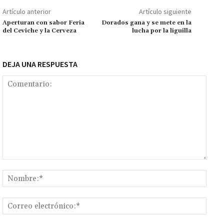
o
p
ge
m
Li
p
Artículo anterior
Artículo siguiente
k
p
r
n
ar
Aperturan con sabor Feria
Dorados gana y se mete en la
del Ceviche y la Cerveza
lucha por la liguilla
k
tir
DEJA UNA RESPUESTA
Comentario:
Nomb
Corr
elect