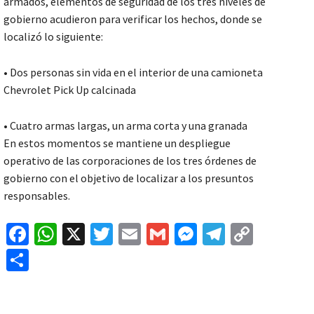
armados, elementos de seguridad de los tres niveles de
gobierno acudieron para verificar los hechos, donde se
localizó lo siguiente:
• Dos personas sin vida en el interior de una camioneta
Chevrolet Pick Up calcinada
• Cuatro armas largas, un arma corta y una granada
En estos momentos se mantiene un despliegue
operativo de las corporaciones de los tres órdenes de
gobierno con el objetivo de localizar a los presuntos
responsables.
Fa
W
X
T
E
G
M
Te
C
ce
h
wi
m
m
es
le
o
C
b
at
tt
ai
ai
se
gr
p
o
o
sA
er
l
l
n
a
y
m