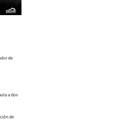
ador de
ula a dos
ición de