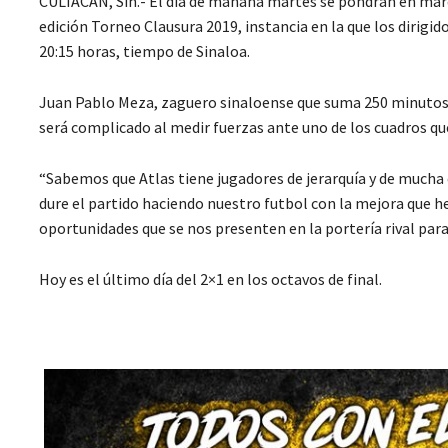
CULIACÁN, Sin.- El día de mañana martes se pondrán en mar
edición Torneo Clausura 2019, instancia en la que los dirigi
20:15 horas, tiempo de Sinaloa.
Juan Pablo Meza, zaguero sinaloense que suma 250 minutos 
será complicado al medir fuerzas ante uno de los cuadros que
“Sabemos que Atlas tiene jugadores de jerarquía y de mucha
dure el partido haciendo nuestro futbol con la mejora que h
oportunidades que se nos presenten en la portería rival par
Hoy es el último día del 2×1 en los octavos de final.