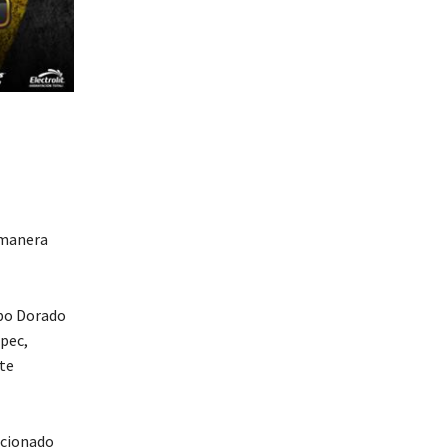
 manera
mbo Dorado
epec,
te
ccionado