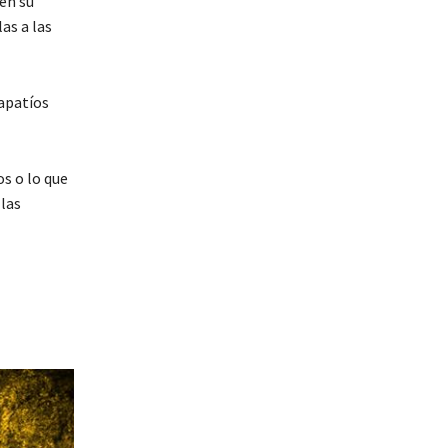
en su
as a las
apatíos
s o lo que
 las