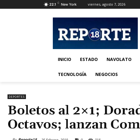
C
viernes, agosto 7, 2026
22.1
New York
INICIO
ESTADO
NAVOLATO
TECNOLOGÍA
NEGOCIOS
DEPORTES
Boletos al 2×1; Dorad
Octavos; lanzan Co
By
Reporte18
25 febrero, 2019
0
318