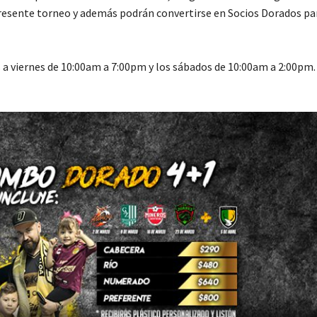
resente torneo y además podrán convertirse en Socios Dorados par
es a viernes de 10:00am a 7:00pm y los sábados de 10:00am a 2:00pm.