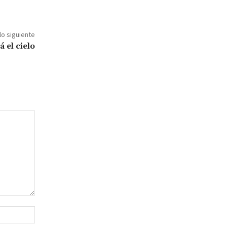
lo siguiente
 el cielo
Sitio
web: