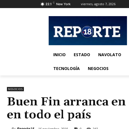
C
viernes, agosto 7, 2026
22.1
New York
INICIO
ESTADO
NAVOLATO
TECNOLOGÍA
NEGOCIOS
NEGOCIOS
Buen Fin arranca en
en todo el país
By
Reporte18
16 noviembre, 2018
0
243