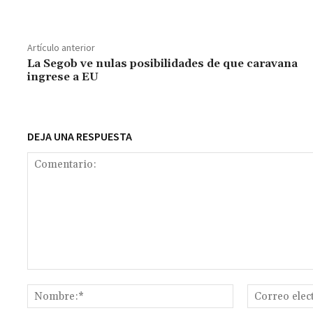
ce
h
wi
m
m
es
le
o
b
at
tt
ai
ai
se
gr
p
o
sA
er
l
l
n
a
y
Artículo anterior
o
p
ge
m
Li
La Segob ve nulas posibilidades de que caravana
ingrese a EU
k
p
r
n
t
k
DEJA UNA RESPUESTA
Comentario:
Nombre:*