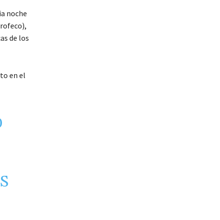
ia noche
rofeco),
as de los
to en el
0
S