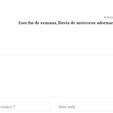
o
m
p
Artícu
ar
Este fin de semana, lluvia de meteoros adornará
ir
Correo
electrónico:*