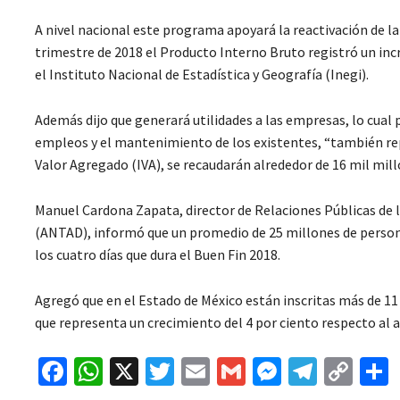
A nivel nacional este programa apoyará la reactivación de
trimestre de 2018 el Producto Interno Bruto registró un inc
el Instituto Nacional de Estadística y Geografía (Inegi).
Además dijo que generará utilidades a las empresas, lo cual 
empleos y el mantenimiento de los existentes, “también re
Valor Agregado (IVA), se recaudarán alrededor de 16 mil mill
Manuel Cardona Zapata, director de Relaciones Públicas de 
(ANTAD), informó que un promedio de 25 millones de persona
los cuatro días que dura el Buen Fin 2018.
Agregó que en el Estado de México están inscritas más de 11
que representa un crecimiento del 4 por ciento respecto al 
Fa
W
X
T
E
G
M
Te
C