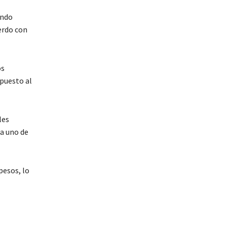
undo
erdo con
os
puesto al
les
da uno de
pesos, lo