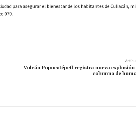
ciudad para asegurar el bienestar de los habitantes de Culiacán, 
co 070.
C
o
m
p
Artícu
ar
Volcán Popocatépetl registra nueva explosión
columna de humo
ir