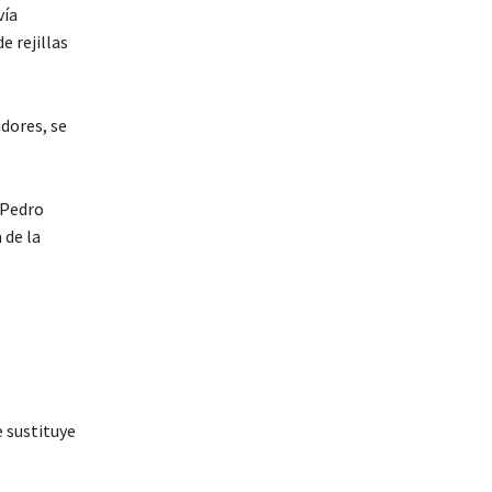
vía
 rejillas
dores, se
 Pedro
 de la
e sustituye