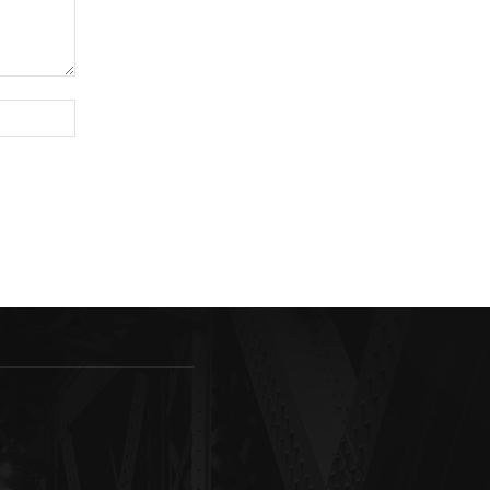
Sitio
web: