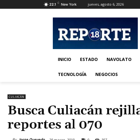
C
jueves, agosto 6, 2026
22.1
New York
INICIO
ESTADO
NAVOLATO
TECNOLOGÍA
NEGOCIOS
CULIACÁN
Busca Culiacán rejill
reportes al 070
By
Jorge Quevedo
28 marzo, 2019
0
357