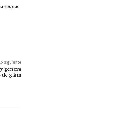
mismos que
lo siguiente
 y genera
 de 3 km