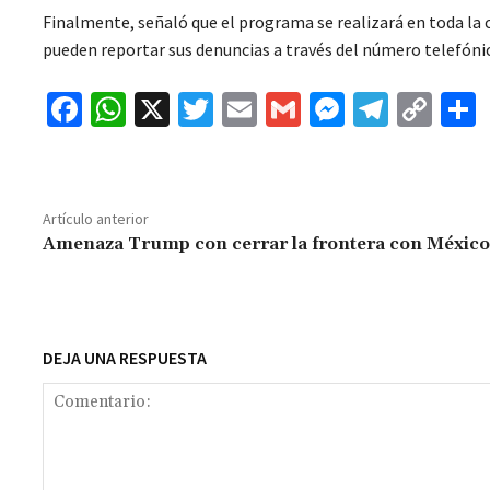
Finalmente, señaló que el programa se realizará en toda la 
pueden reportar sus denuncias a través del número telefóni
Fa
W
X
T
E
G
M
Te
C
ce
h
wi
m
m
es
le
o
b
at
tt
ai
ai
se
gr
p
o
sA
er
l
l
n
a
y
Artículo anterior
o
p
ge
m
Li
Amenaza Trump con cerrar la frontera con México
k
p
r
n
t
k
DEJA UNA RESPUESTA