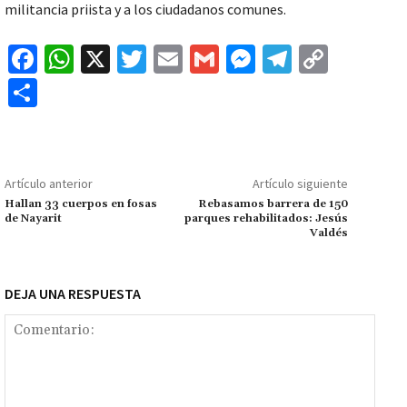
militancia priista y a los ciudadanos comunes.
Fa
W
X
T
E
G
M
Te
C
ce
h
wi
m
m
es
le
o
C
b
at
tt
ai
ai
se
gr
p
o
o
sA
er
l
l
n
a
y
m
o
p
ge
m
Li
p
Artículo anterior
Artículo siguiente
k
p
r
n
ar
Hallan 33 cuerpos en fosas
Rebasamos barrera de 150
de Nayarit
parques rehabilitados: Jesús
k
tir
Valdés
DEJA UNA RESPUESTA