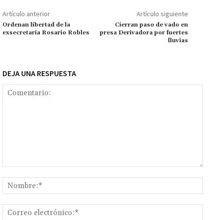
o
p
ge
m
Li
p
Artículo anterior
Artículo siguiente
k
p
r
n
ar
Ordenan libertad de la
Cierran paso de vado en
exsecretaria Rosario Robles
presa Derivadora por fuertes
k
tir
lluvias
DEJA UNA RESPUESTA
Comentario:
Nomb
Corr
elect