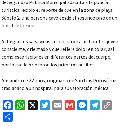
de Seguridad Pública Municipal adscrita a la policía
turística recibió el reporte de que en la zona de playa
Sábalo 2, una persona cayó desde el segundo piso de un
hotel de la zona.
Al llegar, los salvavidas encontraron a un hombre joven
consciente, orientado y que refiere dolor en tórax, así
como escoriaciones en diferentes partes del cuerpo,
por lo que le brindaron los primeros auxilios.
Alejandro de 22 años, originario de San Luis Potosí, fue
trasladado a un hospital para su valoración médica.
Fa
W
X
T
E
G
M
Te
C
ce
h
wi
m
m
es
le
o
C
b
at
tt
ai
ai
se
gr
p
o
o
sA
er
l
l
n
a
y
m