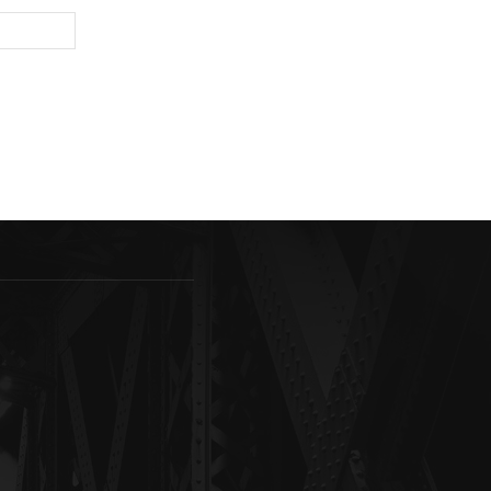
Sitio
web: