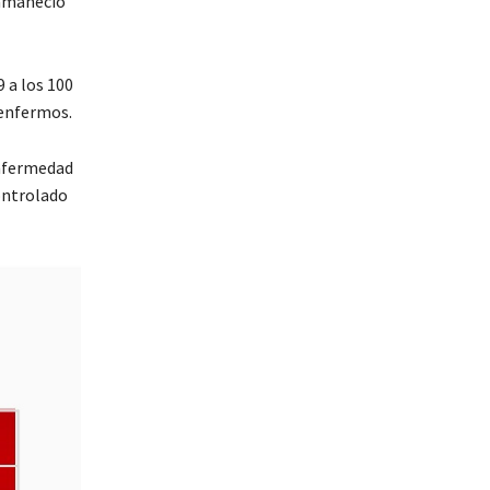
 amaneció
 a los 100
 enfermos.
enfermedad
controlado