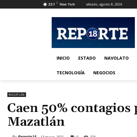
C
sábado, agosto 8, 2026
22.1
New York
INICIO
ESTADO
NAVOLATO
TECNOLOGÍA
NEGOCIOS
MAZATLÁN
Caen 50% contagios
Mazatlán
By
Reporte18
13 mayo, 2021
0
374