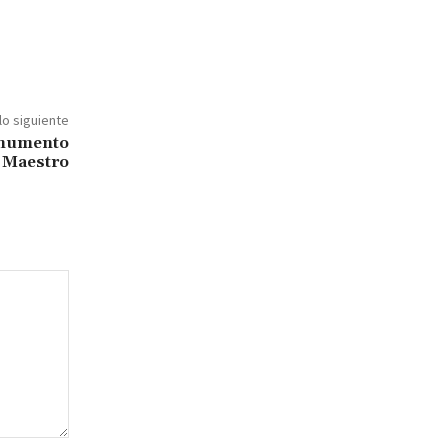
lo siguiente
onumento
l Maestro