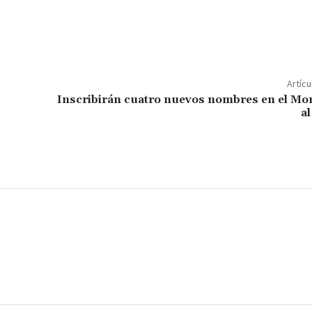
o
m
p
ar
Artícu
ir
Inscribirán cuatro nuevos nombres en el M
a