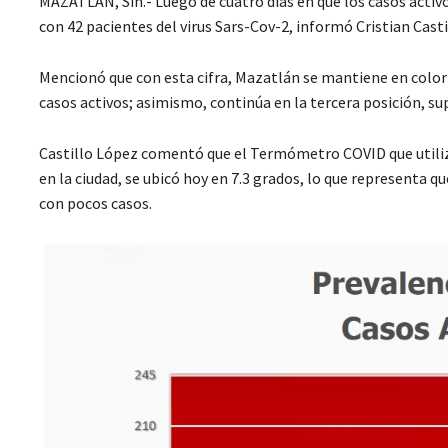
MAZATLÁN, Sin.- Luego de cuatro días en que los casos acti
con 42 pacientes del virus Sars-Cov-2, informó Cristian Cast
Mencionó que con esta cifra, Mazatlán se mantiene en color 
casos activos; asimismo, continúa en la tercera posición, s
Castillo López comentó que el Termómetro COVID que utiliz
en la ciudad, se ubicó hoy en 7.3 grados, lo que representa 
con pocos casos.