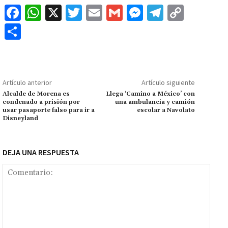
Fa
W
X
T
E
G
M
Te
C
ce
h
wi
m
m
es
le
o
C
b
at
tt
ai
ai
se
gr
p
o
o
sA
er
l
l
n
a
y
m
o
p
ge
m
Li
p
Artículo anterior
Artículo siguiente
k
p
r
n
ar
Alcalde de Morena es
Llega ‘Camino a México’ con
condenado a prisión por
una ambulancia y camión
k
tir
usar pasaporte falso para ir a
escolar a Navolato
Disneyland
DEJA UNA RESPUESTA