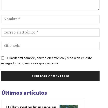
Comentario:
Nomb
Corr
elect
Sitio
web:
Guardar mi nombre, correo electrónico y sitio web en este
navegador la próxima vez que comente.
Últimos artículos
Hallan restos humanos en