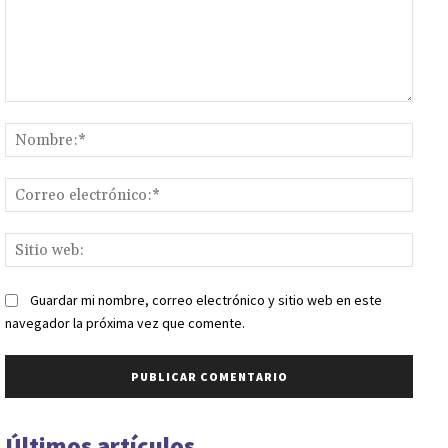
Comentario:
Nomb
Corr
elect
Sitio
web:
Guardar mi nombre, correo electrónico y sitio web en este
navegador la próxima vez que comente.
Últimos artículos