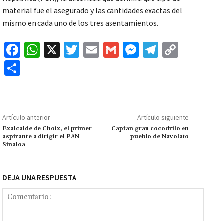
material fue el asegurado y las cantidades exactas del
mismo en cada uno de los tres asentamientos.
Fa
W
X
T
E
G
M
Te
C
ce
h
wi
m
m
es
le
o
C
b
at
tt
ai
ai
se
gr
p
o
o
sA
er
l
l
n
a
y
m
o
p
ge
m
Li
p
Artículo anterior
Artículo siguiente
k
p
r
n
ar
Exalcalde de Choix, el primer
Captan gran cocodrilo en
aspirante a dirigir el PAN
pueblo de Navolato
k
tir
Sinaloa
DEJA UNA RESPUESTA