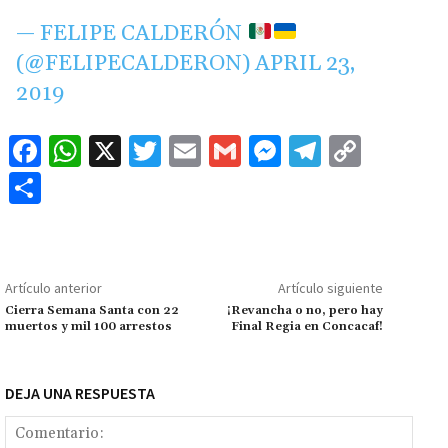
— FELIPE CALDERÓN
(@FELIPECALDERON)
APRIL 23,
2019
Fa
W
X
T
E
G
M
Te
C
ce
h
wi
m
m
es
le
o
C
b
at
tt
ai
ai
se
gr
p
o
o
sA
er
l
l
n
a
y
m
o
p
ge
m
Li
p
Artículo anterior
Artículo siguiente
k
p
r
n
ar
Cierra Semana Santa con 22
¡Revancha o no, pero hay
muertos y mil 100 arrestos
Final Regia en Concacaf!
k
tir
DEJA UNA RESPUESTA