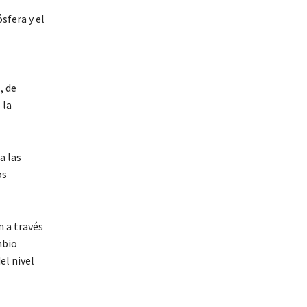
sfera y el
, de
 la
a las
os
n a través
mbio
el nivel