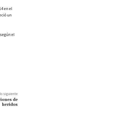
4 en el
eció un
 según el
lo siguiente
ciones de
heridos