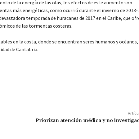
mento de la energía de las olas, los efectos de este aumento son
ntas más energéticas, como ocurrió durante el invierno de 2013-1
 devastadora temporada de huracanes de 2017 en el Caribe, que ofr
nómicos de las tormentas costeras.
ables en la costa, donde se encuentran seres humanos y océanos,
idad de Cantabria.
C
o
m
p
Artícu
ar
Priorizan atención médica y no investiga
ir