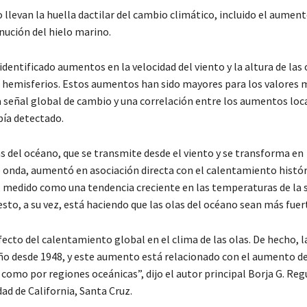
levan la huella dactilar del cambio climático, incluido el aumento
nución del hielo marino.
entificado aumentos en la velocidad del viento y la altura de las 
os hemisferios. Estos aumentos han sido mayores para los valores 
 señal global de cambio y una correlación entre los aumentos loc
bía detectado.
as del océano, que se transmite desde el viento y se transforma en
onda, aumentó en asociación directa con el calentamiento históri
, medido como una tendencia creciente en las temperaturas de la s
 esto, a su vez, está haciendo que las olas del océano sean más fuer
ecto del calentamiento global en el clima de las olas. De hecho, l
ño desde 1948, y este aumento está relacionado con el aumento de
 como por regiones oceánicas”, dijo el autor principal Borja G. Reg
dad de California, Santa Cruz.