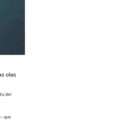
as olas
to del
a— que