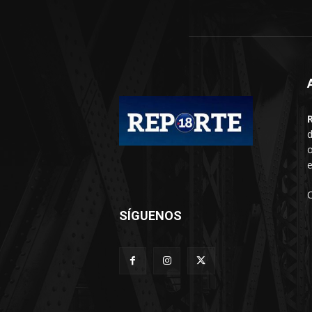
d
o
e
SÍGUENOS