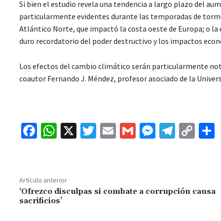
Si bien el estudio revela una tendencia a largo plazo del au
particularmente evidentes durante las temporadas de torme
Atlántico Norte, que impactó la costa oeste de Europa; o la
duro recordatorio del poder destructivo y los impactos eco
Los efectos del cambio climático serán particularmente not
coautor Fernando J. Méndez, profesor asociado de la Univers
Fa
W
X
T
E
G
M
Te
C
ce
h
wi
m
m
es
le
o
b
at
tt
ai
ai
se
gr
p
o
sA
er
l
l
n
a
y
Artículo anterior
o
p
ge
m
Li
‘Ofrezco disculpas si combate a corrupción causa
sacrificios’
k
p
r
n
t