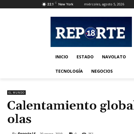
C
miércoles, agosto 5, 2026
22.1
New York
INICIO
ESTADO
NAVOLATO
TECNOLOGÍA
NEGOCIOS
EL MUNDO
Calentamiento global
olas
By
Reporte18
20 enero, 2019
0
351