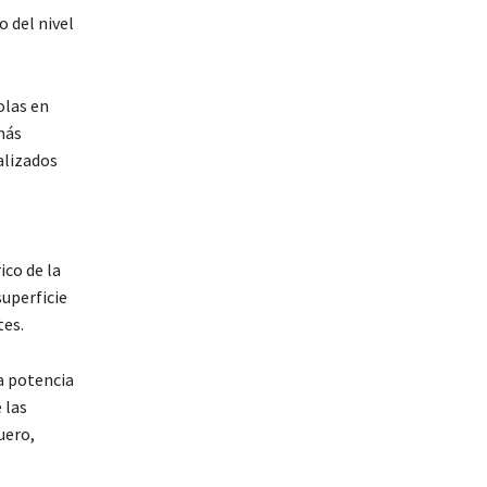
 del nivel
olas en
más
alizados
co de la
uperficie
tes.
a potencia
 las
uero,