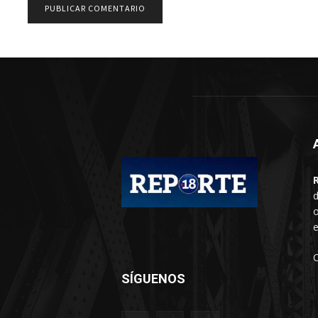
d
o
e
SÍGUENOS