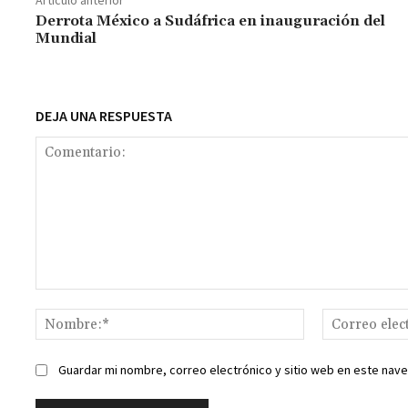
o
p
ge
m
Li
Artículo anterior
k
p
r
n
t
Derrota México a Sudáfrica en inauguración del
Mundial
k
DEJA UNA RESPUESTA
Comentario:
Nombre:*
Guardar mi nombre, correo electrónico y sitio web en este nav