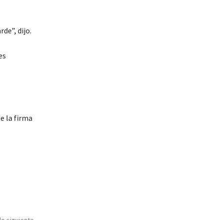
de”, dijo.
es
e la firma