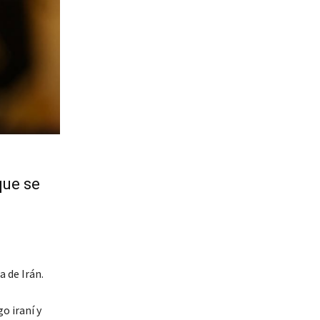
que se
 de Irán.
o iraní y