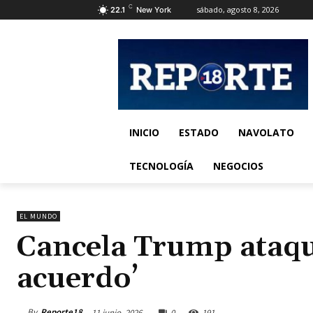
C
sábado, agosto 8, 2026
22.1
New York
INICIO
ESTADO
NAVOLATO
TECNOLOGÍA
NEGOCIOS
EL MUNDO
Cancela Trump ataque
acuerdo’
By
Reporte18
11 junio, 2026
0
191