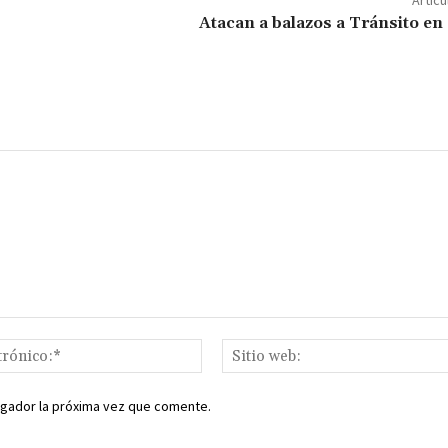
ar
Artícu
ir
Atacan a balazos a Tránsito en
Correo
electrónico:*
egador la próxima vez que comente.