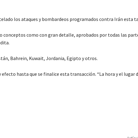
elado los ataques y bombardeos programados contra Irán esta tar
to conceptos como con gran detalle, aprobados por todas las part
dita.
tán, Bahrein, Kuwait, Jordania, Egipto y otros.
fecto hasta que se finalice esta transacción. “La hora y el lugar d
C
o
m
p