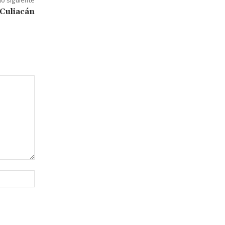
lo siguiente
 Culiacán
Sitio
web: