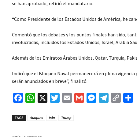
se han aprobado, refirió el mandatario.
“Como Presidente de los Estados Unidos de América, he canc
Comentó que los debates y los puntos finales han sido, tan
involucradas, incluidos los Estados Unidos, Israel, Arabia Sau
Además de los Emiratos Árabes Unidos, Qatar, Turquía, Pakis
Indicó que el Bloqueo Naval permanecerá en plena vigencia y e
serán anunciados en breve”, finalizó.
Fa
W
X
T
E
G
M
Te
C
ce
h
wi
m
m
es
le
o
b
at
tt
ai
ai
se
gr
p
TAGS
Ataques
Irán
Trump
o
sA
er
l
l
n
a
y