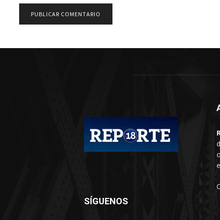
d
o
e
SÍGUENOS