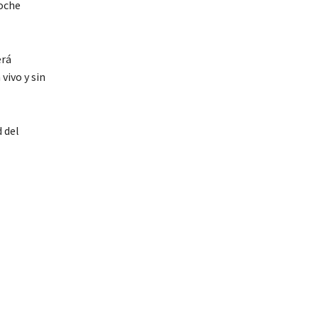
noche
erá
vivo y sin
 del