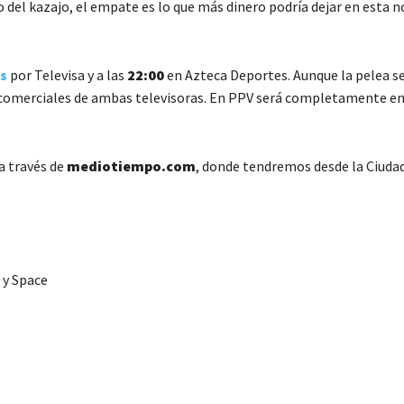
fo del kazajo, el empate es lo que más dinero podría dejar en esta 
s
por Televisa y a las
22:00
en Azteca Deportes. Aunque la pelea s
 comerciales de ambas televisoras. En PPV será completamente en 
a través de
mediotiempo.com
, donde tendremos desde la Ciudad
 y Space
C
o
m