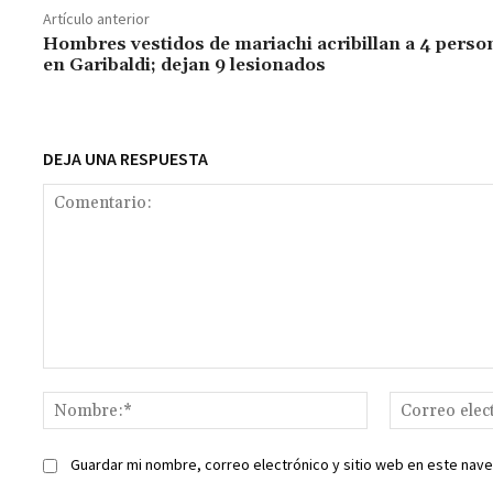
o
sA
er
l
l
n
a
y
Artículo anterior
o
p
ge
m
Li
Hombres vestidos de mariachi acribillan a 4 perso
en Garibaldi; dejan 9 lesionados
k
p
r
n
t
k
DEJA UNA RESPUESTA
Comentario:
Nombre:*
Guardar mi nombre, correo electrónico y sitio web en este nav