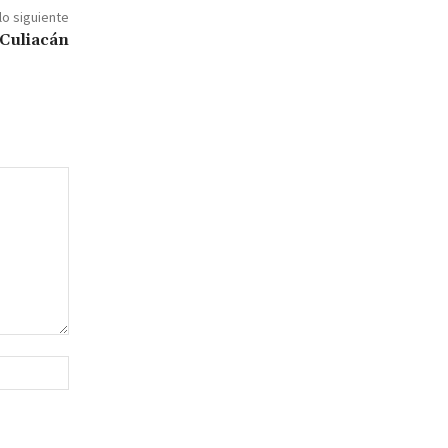
lo siguiente
 Culiacán
Sitio
web: