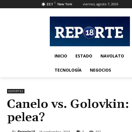
C
viernes, agosto 7, 2026
22.1
New York
INICIO
ESTADO
NAVOLATO
TECNOLOGÍA
NEGOCIOS
DEPORTES
Canelo vs. Golovkin: 
pelea?
By
Reporte18
15 septiembre, 2018
0
332