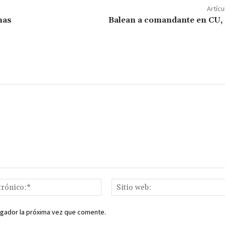
p
Artícu
ar
nas
Balean a comandante en CU,
ir
Correo
electrónico:*
egador la próxima vez que comente.