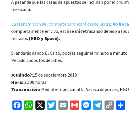
A pesar de que las casas de apuestas se inclinan por el triun
mexicana.
La transmisión del combate arrancará desde las
21:00 hora
completamente en vivo, está se irá retrasando debido a los
retrasos
(HBO y Space).
Si andarás dando El Grito, podrás seguir el minuto a minuto 
Pecado todos los detalles.
¿Cuándo?
:15 de septiembre 2018
Hora:
22:00 horas
Transmisión:
Mediotiempo, canal 5, Azteca deportes, HBO
Fa
W
X
T
E
G
M
Te
C
ce
h
wi
m
m
es
le
o
b
at
tt
ai
ai
se
gr
p