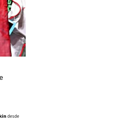
te
kin
desde