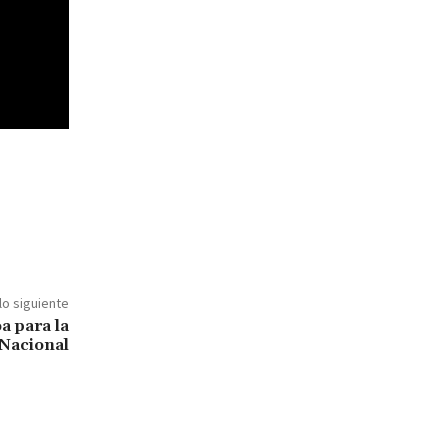
lo siguiente
a para la
Nacional