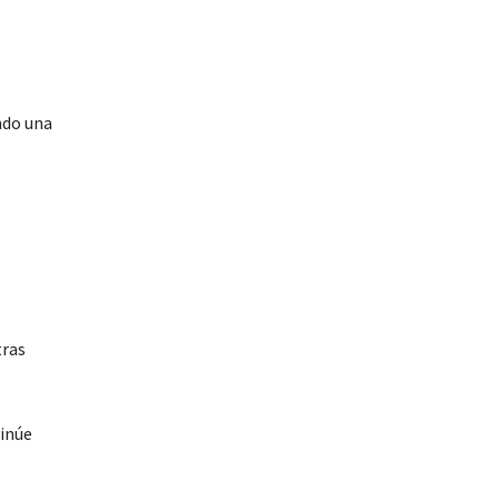
ndo una
tras
tinúe