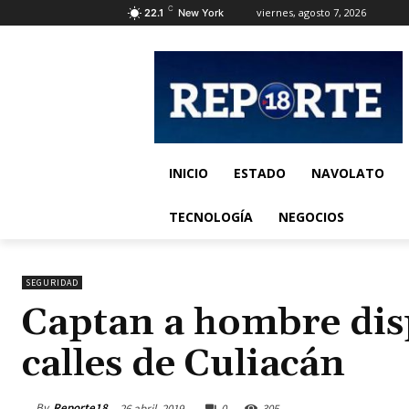
C
viernes, agosto 7, 2026
22.1
New York
INICIO
ESTADO
NAVOLATO
TECNOLOGÍA
NEGOCIOS
SEGURIDAD
Captan a hombre dis
calles de Culiacán
By
Reporte18
26 abril, 2019
0
305