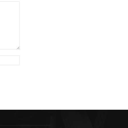
Sitio
web: