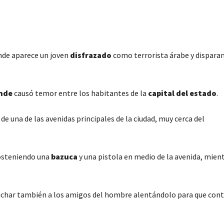
nde aparece un joven
disfrazado
como terrorista árabe y dispara
nde
causó temor entre los habitantes de la
capital del estado
.
de una de las avenidas principales de la ciudad, muy cerca del
sosteniendo una
bazuca
y una pistola en medio de la avenida, mien
cuchar también a los amigos del hombre alentándolo para que con