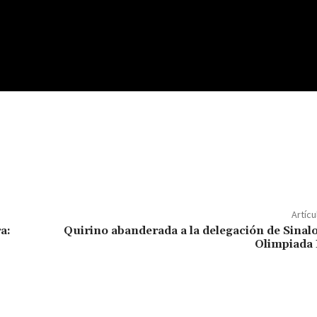
C
o
m
p
Artícu
ar
a:
Quirino abanderada a la delegación de Sinalo
Olimpiada 
ir