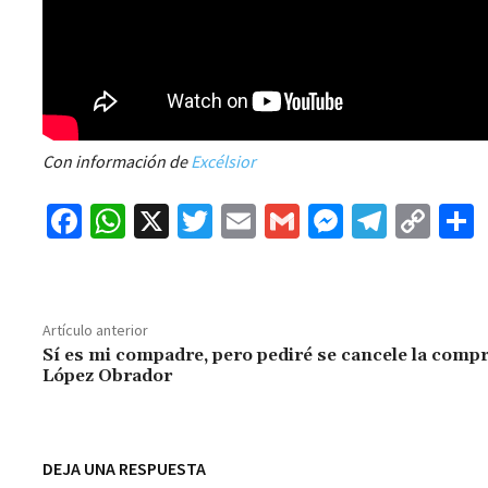
Con información de
Excélsior
Fa
W
X
T
E
G
M
Te
C
ce
h
wi
m
m
es
le
o
b
at
tt
ai
ai
se
gr
p
o
sA
er
l
l
n
a
y
Artículo anterior
o
p
ge
m
Li
Sí es mi compadre, pero pediré se cancele la compr
López Obrador
k
p
r
n
t
k
DEJA UNA RESPUESTA