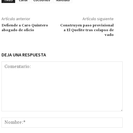
o
p
ge
m
Li
p
k
p
r
n
ar
Artículo anterior
Artículo siguiente
k
tir
Defiende a Caro Quintero
Construyen paso provisional
abogado de oficio
a El Quelite tras colapso de
vado
DEJA UNA RESPUESTA
Comentario:
Nomb