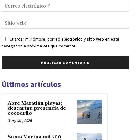
Corr
elect
Sitio
web:
Guardar mi nombre, correo electrónico y sitio web en este
navegador la próxima vez que comente.
Últimos artículos
Abre Mazatlán playas;
descartan presencia de
cocodrilo
8 agosto, 2026
Suma Marina mil 700