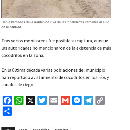
Había llamados de la población civil de las localidades cercanas al sitio
de la captura.
Tras varios monitoreos fue posible su captura, aunque
las autoridades no mencionaron de la existencia de más
cocodrilos en la zona.
En la última década varias poblaciones del municipio
han reportado avistamiento de cocodrilos en los ríos y
canales de riego.
Fa
W
X
T
E
G
M
Te
C
ce
h
wi
m
m
es
le
o
C
b
at
tt
ai
ai
se
gr
p
o
o
sA
er
l
l
n
a
y
m
TAGS
Canal
Cocodrilos
Navolato