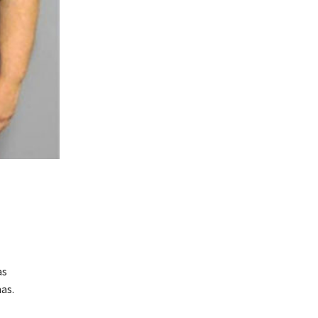
as
as.