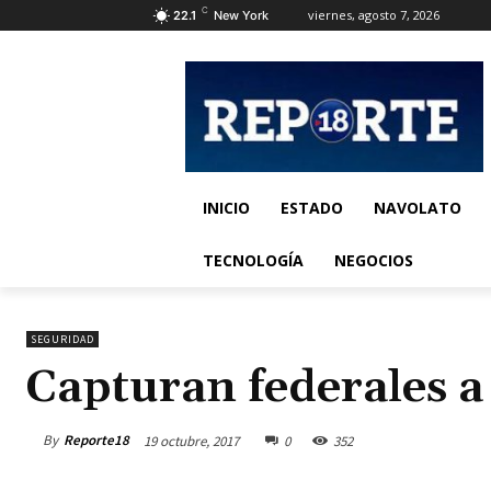
C
viernes, agosto 7, 2026
22.1
New York
INICIO
ESTADO
NAVOLATO
TECNOLOGÍA
NEGOCIOS
SEGURIDAD
Capturan federales a
By
Reporte18
19 octubre, 2017
0
352