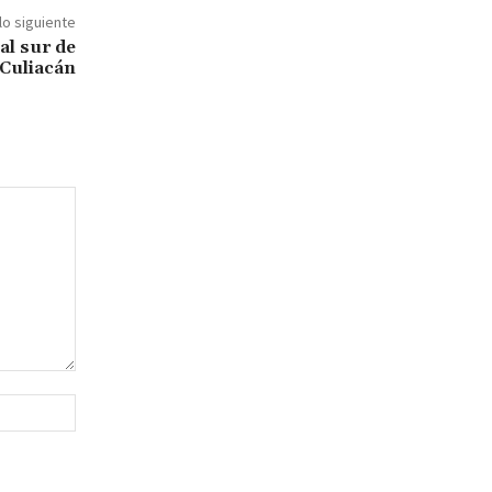
lo siguiente
al sur de
Culiacán
Sitio
web: