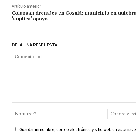
o
sA
er
l
l
n
a
y
Artículo anterior
o
p
ge
m
Li
Colapsan drenajes en Cosalá; municipio en quiebr
‘suplica’ apoyo
k
p
r
n
t
k
DEJA UNA RESPUESTA
Comentario:
Nombre:*
Guardar mi nombre, correo electrónico y sitio web en este nav