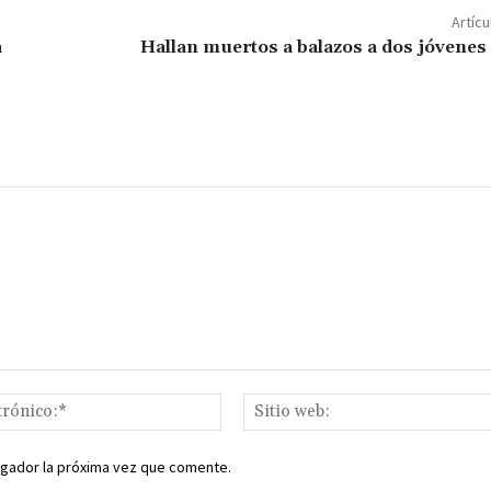
p
Artícu
ar
a
Hallan muertos a balazos a dos jóvenes 
ir
Correo
electrónico:*
egador la próxima vez que comente.