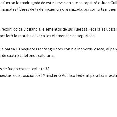
 fueron la madrugada de este jueves en que se capturó a Juan Gui
principales líderes de la delincuencia organizada, así como también
 recorrido de vigilancia, elementos de las Fuerzas Federales ubica
aceleró la marcha al ver a los elementos de seguridad.
 la batea 13 paquetes rectangulares con hierba verde y seca, al par
de cuatro teléfonos celulares.
 de fuego cortas, calibre 38.
puestas a disposición del Ministerio Público Federal para las inves
C
o
m