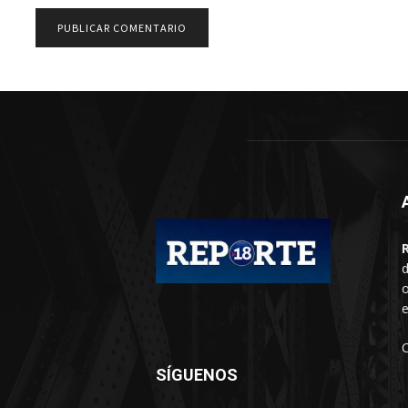
d
o
e
SÍGUENOS