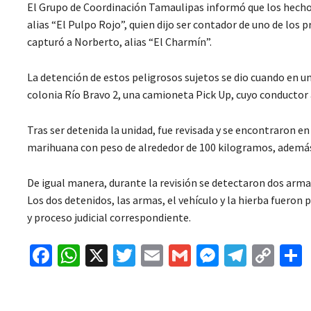
El Grupo de Coordinación Tamaulipas informó que los hechos
alias “El Pulpo Rojo”, quien dijo ser contador de uno de los 
capturó a Norberto, alias “El Charmín”.
La detención de estos peligrosos sujetos se dio cuando en un
colonia Río Bravo 2, una camioneta Pick Up, cuyo conductor 
Tras ser detenida la unidad, fue revisada y se encontraron en
marihuana con peso de alrededor de 100 kilogramos, además 
De igual manera, durante la revisión se detectaron dos armas
Los dos detenidos, las armas, el vehículo y la hierba fueron 
y proceso judicial correspondiente.
Fa
W
X
T
E
G
M
Te
C
ce
h
wi
m
m
es
le
o
b
at
tt
ai
ai
se
gr
p