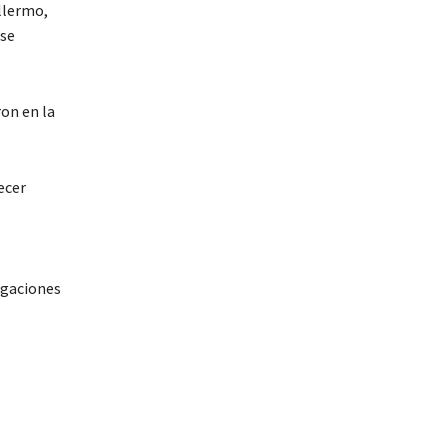
llermo,
 se
ron en la
ecer
tigaciones