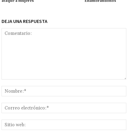
k
tir
ataque a mujeres
‘Enamorándonos’
DEJA UNA RESPUESTA
Comentario:
Nomb
Corr
elect
Sitio
web: