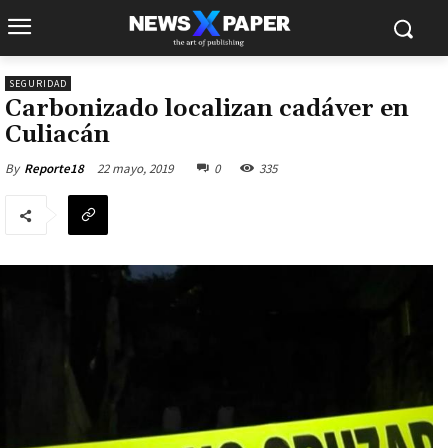
SEGURIDAD
Carbonizado localizan cadáver en
Culiacán
22 mayo, 2019
0
335
By
Reporte18