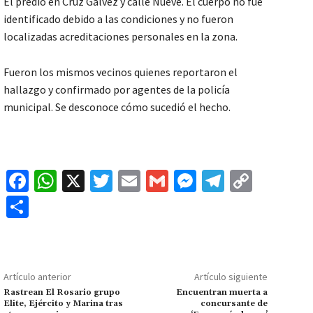
El predio en Cruz Gálvez y calle Nueve. El cuerpo no fue
identificado debido a las condiciones y no fueron
localizadas acreditaciones personales en la zona.
Fueron los mismos vecinos quienes reportaron el
hallazgo y confirmado por agentes de la policía
municipal. Se desconoce cómo sucedió el hecho.
Fa
W
X
T
E
G
M
Te
C
ce
h
wi
m
m
es
le
o
C
b
at
tt
ai
ai
se
gr
p
o
o
sA
er
l
l
n
a
y
m
o
p
ge
m
Li
p
Artículo anterior
Artículo siguiente
k
p
r
n
ar
Rastrean El Rosario grupo
Encuentran muerta a
Elite, Ejército y Marina tras
concursante de