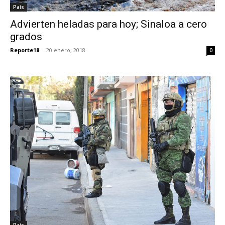
País
Advierten heladas para hoy; Sinaloa a cero
grados
Reporte18
-
20 enero, 2018
0