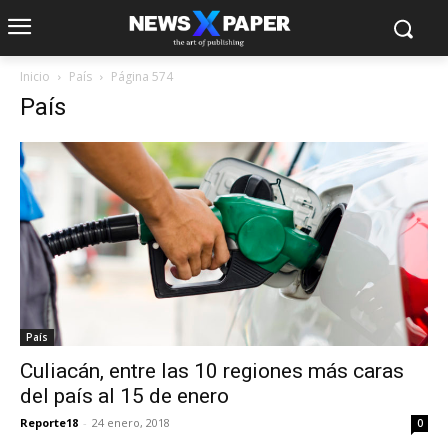
Inicio
País
Página 574
País
País
Culiacán, entre las 10 regiones más caras
del país al 15 de enero
Reporte18
-
24 enero, 2018
0