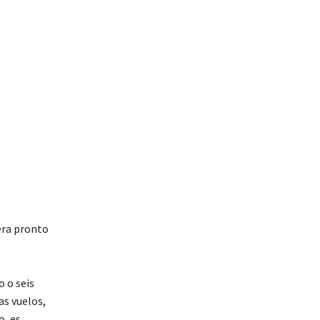
era pronto
 o seis
as vuelos,
o, es