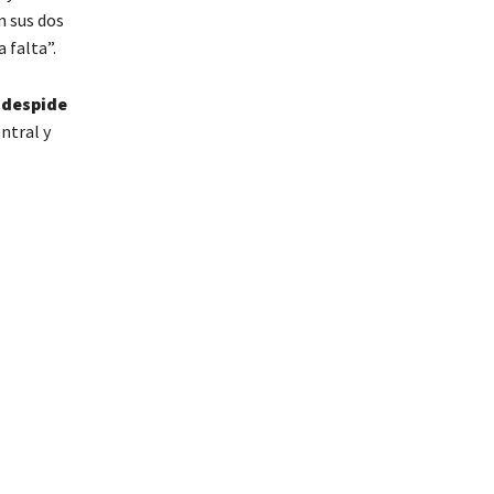
n sus dos
 falta”.
e despide
ntral y