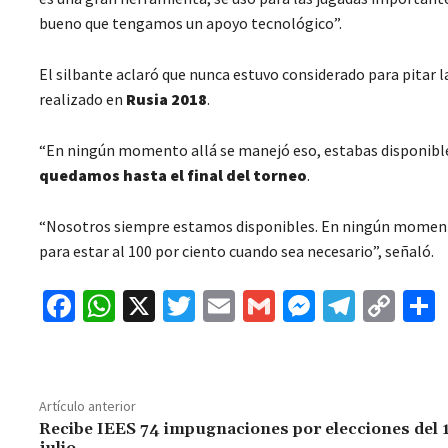
bueno que tengamos un apoyo tecnológico”.
El silbante aclaró que nunca estuvo considerado para pitar la
realizado en
Rusia 2018
.
“En ningún momento allá se manejó eso, estabas disponibl
quedamos hasta el final del torneo
.
“Nosotros siempre estamos disponibles. En ningún momento
para estar al 100 por ciento cuando sea necesario”, señaló.
Fa
W
X
T
E
G
M
Te
C
ce
h
wi
m
m
es
le
o
b
at
tt
ai
ai
se
gr
p
o
sA
er
l
l
n
a
y
Artículo anterior
o
p
ge
m
Li
Recibe IEES 74 impugnaciones por elecciones del 1