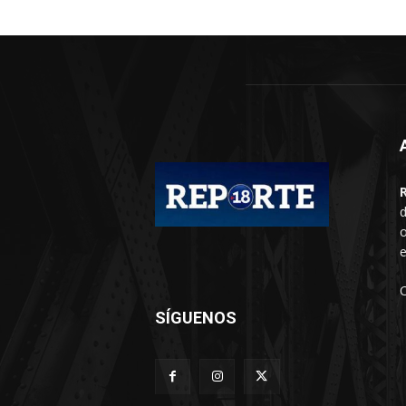
d
o
e
SÍGUENOS