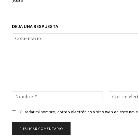
julio
k
p
r
n
t
k
DEJA UNA RESPUESTA
Comentario:
Nombre:*
Guardar mi nombre, correo electrónico y sitio web en este nav