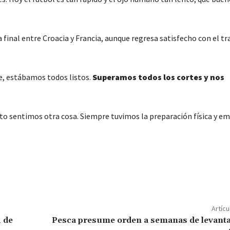
 final entre Croacia y Francia, aunque regresa satisfecho con el tr
e, estábamos todos listos.
Superamos todos los cortes y nos
 sentimos otra cosa. Siempre tuvimos la preparación física y em
C
o
m
p
Artícu
ar
 de
Pesca presume orden a semanas de levanta