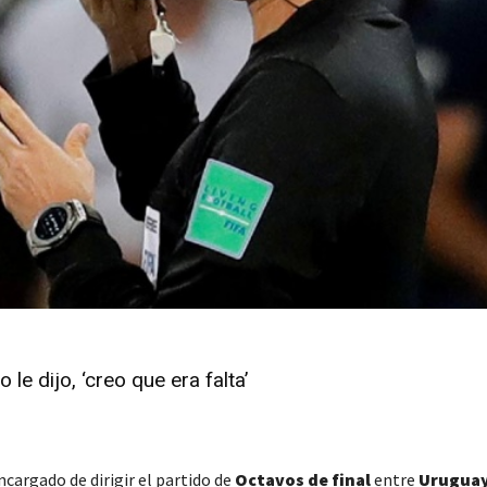
e dijo, ‘creo que era falta’
ncargado de dirigir el partido de
Octavos de final
entre
Urugua