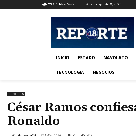
C
sábado, agosto 8, 2026
22.1
New York
INICIO
ESTADO
NAVOLATO
TECNOLOGÍA
NEGOCIOS
DEPORTES
César Ramos confiesa
Ronaldo
By
Reporte18
17 julio, 2018
0
421