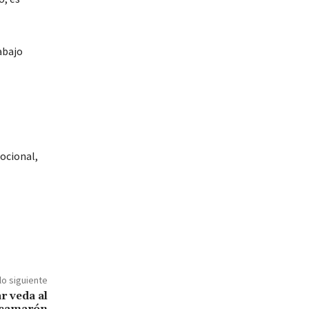
abajo
ocional,
lo siguiente
r veda al