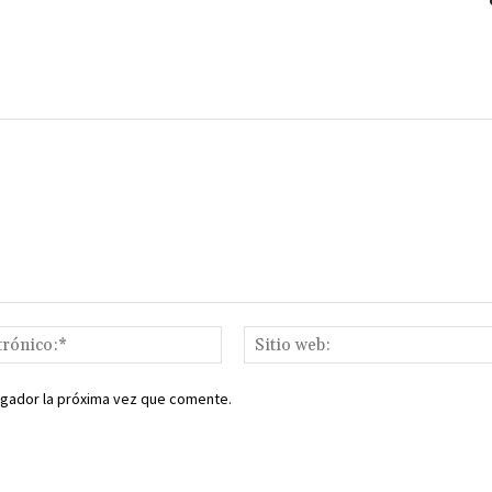
ir
Correo
electrónico:*
egador la próxima vez que comente.