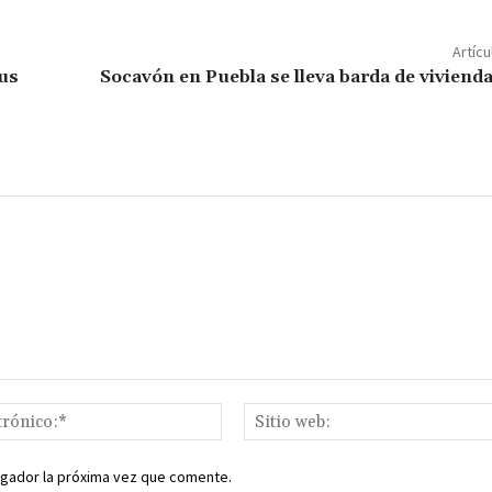
m
p
Artícu
ar
rus
Socavón en Puebla se lleva barda de viviend
ir
Correo
electrónico:*
egador la próxima vez que comente.