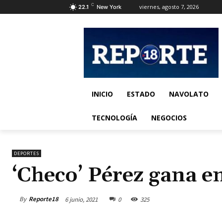
C
viernes, agosto 7, 2026
22.1
New York
INICIO
ESTADO
NAVOLATO
TECNOLOGÍA
NEGOCIOS
DEPORTES
‘Checo’ Pérez gana e
By
Reporte18
6 junio, 2021
0
325