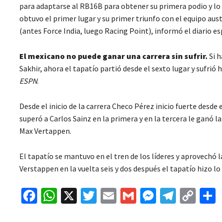
para adaptarse al RB16B para obtener su primera podio y lo 
obtuvo el primer lugar y su primer triunfo con el equipo au
(antes Force India, luego Racing Point), informó el diario e
El mexicano no puede ganar una carrera sin sufrir.
Si 
Sakhir, ahora el tapatío partió desde el sexto lugar y sufrió
ESPN
.
Desde el inicio de la carrera Checo Pérez inicio fuerte desde 
superó a Carlos Sainz en la primera y en la tercera le ganó l
Max Vertappen.
El tapatío se mantuvo en el tren de los líderes y aprovechó 
Verstappen en la vuelta seis y dos después el tapatío hizo lo 
Fa
W
X
T
E
G
M
Te
C
ce
h
wi
m
m
es
le
o