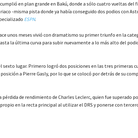
cumplió en plan grande en Bakú, donde a sólo cuatro vueltas del f
striaco -misma pista donde ya había conseguido dos podios con As
specializado
ESPN
.
hace unos meses vivió con dramatismo su primer triunfo en la cate
 hasta la última curva para subir nuevamente a lo más alto del podi
el sexto lugar. Primero logró dos posiciones en las tres primeras c
a posición a Pierre Gasly, por lo que se colocó por detrás de su co
la pérdida de rendimiento de Charles Leclerc, quien fue superado p
propio en la recta principal al utilizar el DRS y ponerse con tercer
C
o