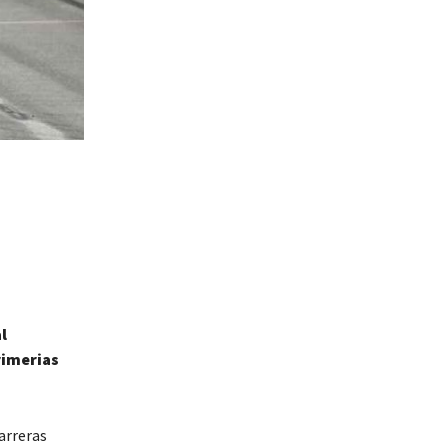
l
rimerias
arreras