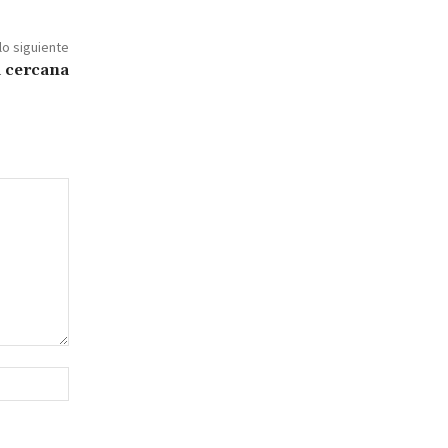
lo siguiente
a cercana
Sitio
web: