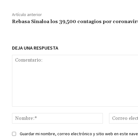
b
at
tt
ai
ai
se
gr
p
o
sA
er
l
l
n
a
y
Artículo anterior
o
p
ge
m
Li
Rebasa Sinaloa los 39,500 contagios por coronavi
k
p
r
n
t
k
DEJA UNA RESPUESTA
Comentario:
Nombre:*
Guardar mi nombre, correo electrónico y sitio web en este nav