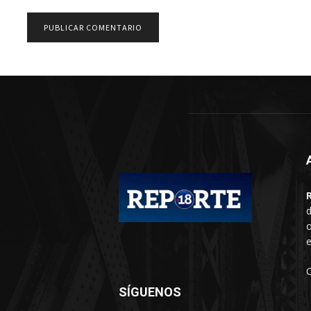
d
o
e
SÍGUENOS