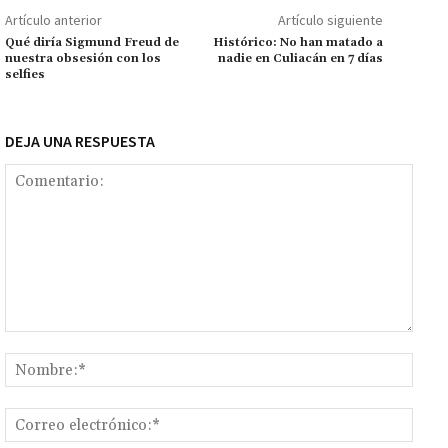
o
p
ge
m
Li
p
Artículo anterior
Artículo siguiente
k
p
r
n
ar
Qué diría Sigmund Freud de
Histórico: No han matado a
nuestra obsesión con los
nadie en Culiacán en 7 días
k
tir
selfies
DEJA UNA RESPUESTA
Comentario:
Nomb
Corr
elect