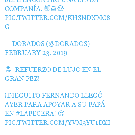
JEFE ENCONTRÓ UNA LINDA
COMPAÑÍA. 👋🏻😍
PIC.TWITTER.COM/KHSNDXMC8
G
— DORADOS (@DORADOS)
FEBRUARY 23, 2019
🔝 ¡REFUERZO DE LUJO EN EL
GRAN PEZ!
¡DIEGUITO FERNANDO LLEGÓ
AYER PARA APOYAR A SU PAPÁ
EN
#LAPECERA
! 😍
PIC.TWITTER.COM/YVM3YU1DXI