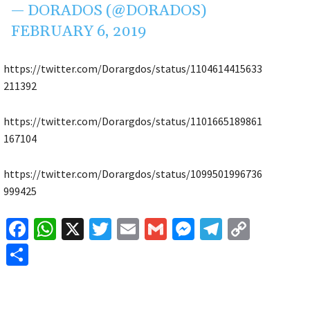
— DORADOS (@DORADOS)
FEBRUARY 6, 2019
https://twitter.com/Dorargdos/status/1104614415633
211392
https://twitter.com/Dorargdos/status/1101665189861
167104
https://twitter.com/Dorargdos/status/1099501996736
999425
Fa
W
X
T
E
G
M
Te
C
ce
h
wi
m
m
es
le
o
C
b
at
tt
ai
ai
se
gr
p
o
o
sA
er
l
l
n
a
y
m