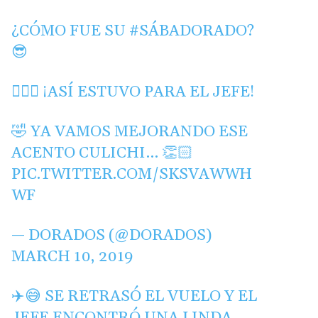
¿CÓMO FUE SU
#SÁBADORADO
?
😎
👇🏻🤩 ¡ASÍ ESTUVO PARA EL JEFE!
🤣 YA VAMOS MEJORANDO ESE
ACENTO CULICHI… 👏🏻
PIC.TWITTER.COM/SKSVAWWH
WF
— DORADOS (@DORADOS)
MARCH 10, 2019
✈️😅 SE RETRASÓ EL VUELO Y EL