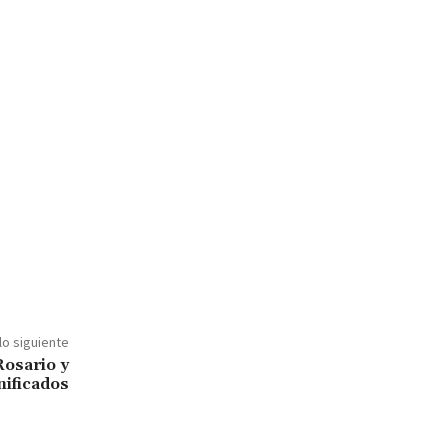
lo siguiente
osario y
nificados