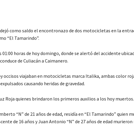
 dejó como saldo el encontronazo de dos motocicletas en la entra
omo “El Tamarindo”.
las 01:00 horas de hoy domingo, donde se alertó del accidente ubica
 conduce de Culiacán a Caimanero.
oy occisos viajaban en motocicletas marca Italika, ambas color ro
 expulsados causando heridas de gravedad.
uz Roja quienes brindaron los primeros auxilios a los hoy muertos.
mberto “N” de 21 años de edad, residía en “El Tamarindo” quien mu
escente de 16 años y Juan Antonio “N” de 27 años de edad murieron