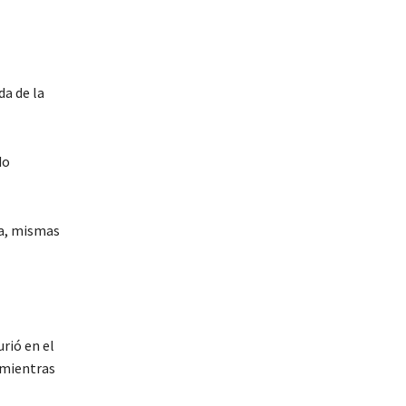
da de la
do
ja, mismas
rió en el
 mientras