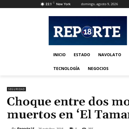
C
domingo, agosto 9, 2026
22.1
New York
INICIO
ESTADO
NAVOLATO
TECNOLOGÍA
NEGOCIOS
SEGURIDAD
Choque entre dos mot
muertos en ‘El Tama
By
Reporte18
28 octubre, 2018
0
355