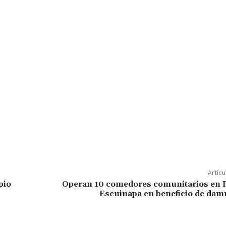
C
o
m
p
Artícu
ar
pio
Operan 10 comedores comunitarios en R
Escuinapa en beneficio de dam
ir