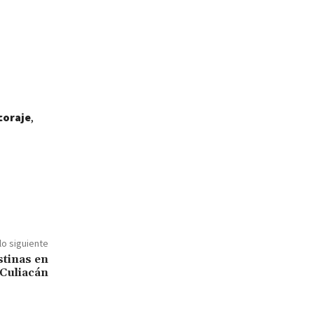
coraje
,
lo siguiente
tinas en
e Culiacán