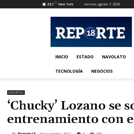
C
viernes, agosto 7, 2026
22.1
New York
INICIO
ESTADO
NAVOLATO
TECNOLOGÍA
NEGOCIOS
DEPORTES
‘Chucky’ Lozano se so
entrenamiento con el
By
Reporte18
29 noviembre, 2017
0
390