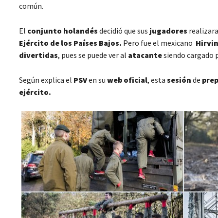
común.
El
conjunto
holandés
decidió que sus
jugadores
realizara
Ejército de los Países Bajos.
Pero fue el mexicano
Hirvi
divertidas
, pues se puede ver al
atacante
siendo cargado p
Según explica el
PSV
en su
web oficial
, esta
sesión
de
pre
ejército.