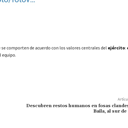
e se comporten de acuerdo con los valores centrales del
ejército
:
l equipo.
C
o
m
p
Artícu
ar
Descubren restos humanos en fosas clandes
Baila, al sur d
ir