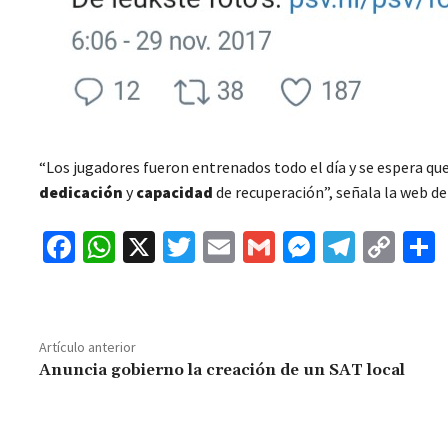
“Los jugadores fueron entrenados todo el día y se espera qu
dedicación
y
capacidad
de recuperación”, señala la web de
Fa
W
X
T
E
G
M
Te
C
ce
h
wi
m
m
es
le
o
b
at
tt
ai
ai
se
gr
p
o
sA
er
l
l
n
a
y
Artículo anterior
o
p
ge
m
Li
Anuncia gobierno la creación de un SAT local
k
p
r
n
t
k