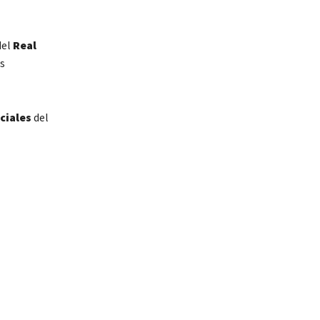
el
Real
s
ciales
del