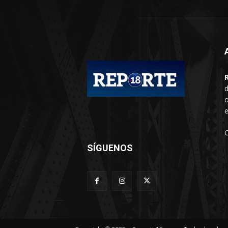
d
o
e
SÍGUENOS