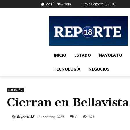
C
jueves, agosto 6, 2026
22.1
New York
INICIO
ESTADO
NAVOLATO
TECNOLOGÍA
NEGOCIOS
CULIACÁN
Cierran en Bellavista
By
Reporte18
21 octubre, 2020
0
363