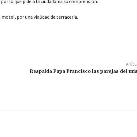
 por lo que pide a la ciudadanía su comprensión.
l motel, por una vialidad de terracería.
C
o
m
p
Artícu
ar
Respalda Papa Francisco las parejas del m
ir