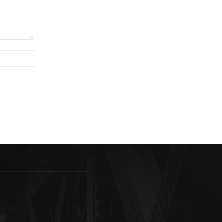
Sitio
web: