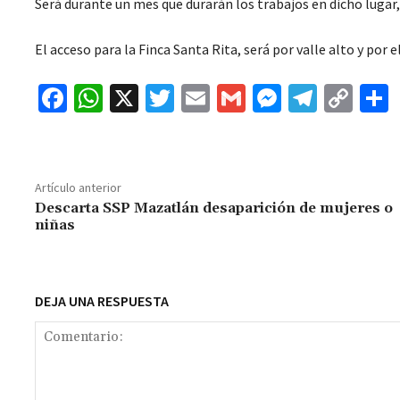
Será durante un mes que durarán los trabajos en dicho lugar,
El acceso para la Finca Santa Rita, será por valle alto y por e
Fa
W
X
T
E
G
M
Te
C
ce
h
wi
m
m
es
le
o
b
at
tt
ai
ai
se
gr
p
o
sA
er
l
l
n
a
y
Artículo anterior
o
p
ge
m
Li
Descarta SSP Mazatlán desaparición de mujeres o
niñas
k
p
r
n
t
k
DEJA UNA RESPUESTA