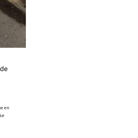
 de
ue en
 se