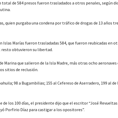
un total de 584 presos fueron trasladados a otros penales, según di
utina.
pas, quien purgaba una condena por tráfico de drogas de 13 años tr
en Islas Marías fueron trasladadas 584, que fueron reubicadas en ot
l resto obtuvieron su libertad.
a de Marina que salieron de la Isla Madre, más otras ocho aeronaves
s sitios de reclusión.
ahuila; 98 a Bugambilias; 155 al Cefereso de Aserradero, 199 al de 
de los 100 días, el presidente dijo que el escritor “José Revuelta
ó Porfirio Díaz para castigar a los opositores”.