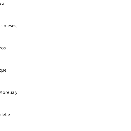
o a
es meses,
ros
 que
Morelia y
s debe