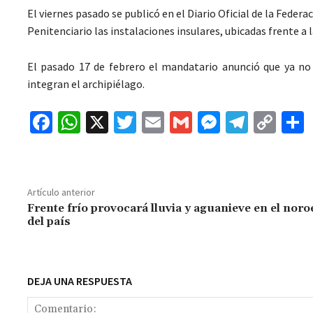
El viernes pasado se publicó en el Diario Oficial de la Feder
Penitenciario las instalaciones insulares, ubicadas frente a l
El pasado 17 de febrero el mandatario anunció que ya no 
integran el archipiélago.
Fa
W
X
T
E
G
M
Te
C
ce
h
wi
m
m
es
le
o
b
at
tt
ai
ai
se
gr
p
o
sA
er
l
l
n
a
y
Artículo anterior
o
p
ge
m
Li
Frente frío provocará lluvia y aguanieve en el noro
del país
k
p
r
n
t
k
DEJA UNA RESPUESTA