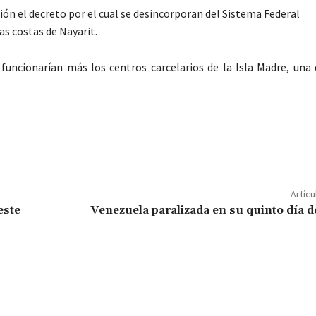
ación el decreto por el cual se desincorporan del Sistema Federal
as costas de Nayarit.
funcionarían más los centros carcelarios de la Isla Madre, una 
C
o
m
p
Artícu
ar
este
Venezuela paralizada en su quinto día 
ir