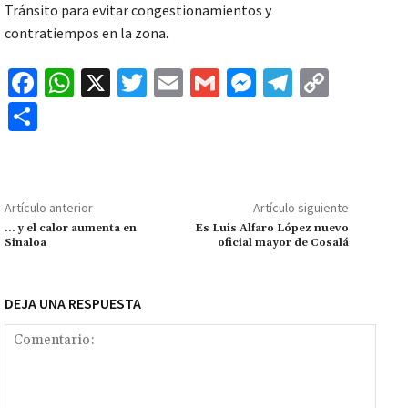
Tránsito para evitar congestionamientos y
contratiempos en la zona.
Fa
W
X
T
E
G
M
Te
C
ce
h
wi
m
m
es
le
o
C
b
at
tt
ai
ai
se
gr
p
o
o
sA
er
l
l
n
a
y
m
o
p
ge
m
Li
p
Artículo anterior
Artículo siguiente
k
p
r
n
ar
… y el calor aumenta en
Es Luis Alfaro López nuevo
Sinaloa
oficial mayor de Cosalá
k
tir
DEJA UNA RESPUESTA