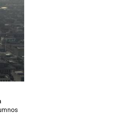
a
alumnos