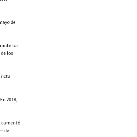
 mayo de
urante los
 de los
tricta
 En 2018,
lo aumentó
s— de