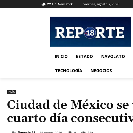
C
viernes, agosto 7, 2026
22.1
New York
INICIO
ESTADO
NAVOLATO
TECNOLOGÍA
NEGOCIOS
PAÍS
Ciudad de México se 
cuarto día consecuti
By
Reporte18
14 mayo, 2019
0
329