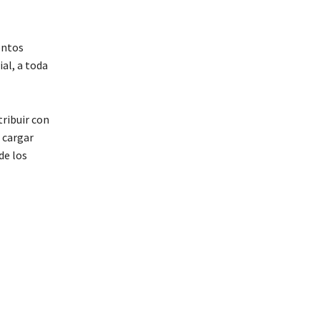
entos
ial, a toda
tribuir con
 cargar
de los