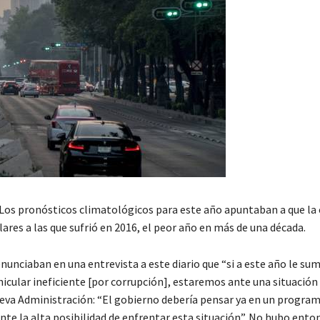
. Los pronósticos climatológicos para este año apuntaban a que la 
ilares a las que sufrió en 2016, el peor año en más de una década.
nciaban en una entrevista a este diario que “si a este año le su
ehicular ineficiente [por corrupción], estaremos ante una situación
ueva Administración: “El gobierno debería pensar ya en un progra
te la alta posibilidad de enfrentar esta situación”. No hubo ento