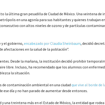
 la última gran pesadilla de Ciudad de México. Una veintena de i
etrópolis en una agonía para sus habitantes y quienes trabajan en
consecutivo con altos niveles de ozono y de partículas contaminan
 y el gobierno,
encabezado por Claudia Sheinbaum
, decidió decre
de afectaciones en la salud de la población”.
ntes. Desde la mañana, la institución decidió prohibir temporal
 al aire libre. Incluso, ha recomendado que los alumnos con enferme
blezca la situación.
les de contaminación ambiental en una ciudad
que vive al borde de l
e de ese día y no han parado de aumentar desde entonces.
 y una treintena más en el Estado de México, la entidad que rodea 