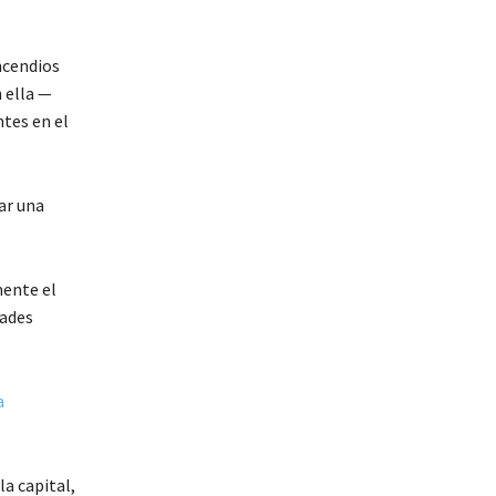
ncendios
 ella —
tes en el
tar una
mente el
dades
a
la capital,