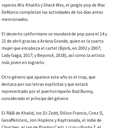
raperos Wiz Khalifa y Sheck Wes, el jangle pop de Mac
DeMarco completan las actividades de los días antes
mencionados.
El desierto californiano se inundará de pop para el 14 y
21 de abril gracias a Ariana Grande, quien es la cuarta
mujer que encabeza el cartel (Björk, en 2002 y 2007;
Lady Gaga, 2017; y Beyoncé, 2018), así como la artista
más joven en lograrlo.
Otro género que aparece este año es el trap, que
destaca por sus letras explícitas y que estará
representado por el puertorriqueño Bad Bunny,
considerado el príncipe del género.
El R&B de Khalid, los DJ Zedd, Dillon Francis, Cirez D,
Gesaffelstein, Jon Hopkins y Kaytranada, el indie de
Chvrches, el rap de Playboi Carti, Lizzo y Pusha T, el