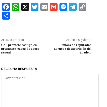
Fa
W
X
T
E
G
M
Te
C
ce
h
wi
m
m
es
le
o
C
b
at
tt
ai
ai
se
gr
p
o
o
sA
er
l
l
n
a
y
m
o
p
ge
m
Li
p
Artículo anterior
Artículo siguiente
k
p
r
n
ar
UAS promete castigo en
Cámara de Diputados
presuntos casos de acoso
aprueba desaparición del
k
tir
sexual
Inadem
DEJA UNA RESPUESTA