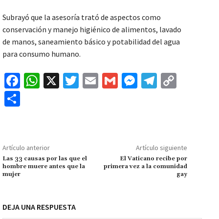
Subrayó que la asesoría trató de aspectos como
conservación y manejo higiénico de alimentos, lavado
de manos, saneamiento básico y potabilidad del agua
para consumo humano.
Fa
W
X
T
E
G
M
Te
C
ce
h
wi
m
m
es
le
o
C
b
at
tt
ai
ai
se
gr
p
o
o
sA
er
l
l
n
a
y
m
o
p
ge
m
Li
p
Artículo anterior
Artículo siguiente
k
p
r
n
ar
Las 33 causas por las que el
El Vaticano recibe por
hombre muere antes que la
primera vez a la comunidad
k
tir
mujer
gay
DEJA UNA RESPUESTA