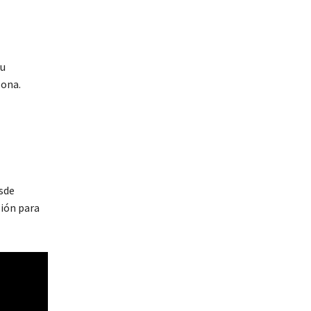
su
sona.
esde
sión para