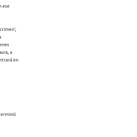
n ese
crimen’,
a
ienes
ura, a
ntrará en
 terminó