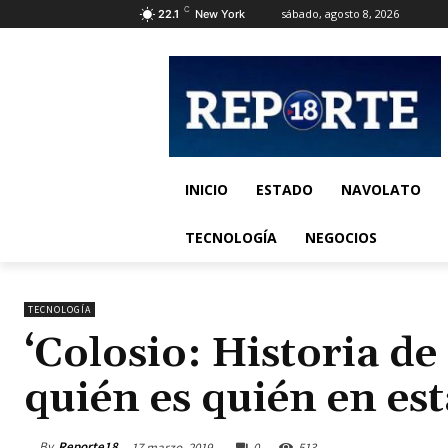
C
sábado, agosto 8, 2026
22.1
New York
INICIO
ESTADO
NAVOLATO
TECNOLOGÍA
NEGOCIOS
TECNOLOGÍA
‘Colosio: Historia de
quién es quién en est
By
Reporte18
17 marzo, 2019
0
513