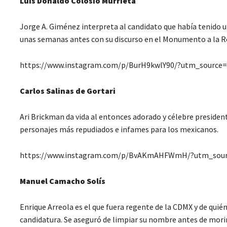
Luis Donaldo Colosio Murrieta
Jorge A. Giménez interpreta al candidato que había tenido u
unas semanas antes con su discurso en el Monumento a la Rev
https://www.instagram.com/p/BurH9kwlY90/?utm_source
Carlos Salinas de Gortari
Ari Brickman da vida al entonces adorado y célebre presiden
personajes más repudiados e infames para los mexicanos.
https://www.instagram.com/p/BvAKmAHFWmH/?utm_sou
Manuel Camacho Solís
Enrique Arreola es el que fuera regente de la CDMX y de quié
candidatura. Se aseguró de limpiar su nombre antes de morir