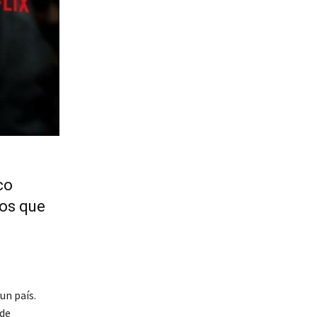
co
dos que
un país.
 de