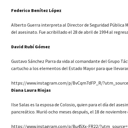
Federico Benítez López
Alberto Guerra interpreta al Director de Seguridad Pública M
del asesinato. Fue acribillado el 28 de abril de 1994 al regres
David Rubí Gómez
Gustavo Sánchez Parra da vida al comandante del Grupo Tácti
cartucho a los elementos del Estado Mayor para que llevaran
https://www.instagram.com/p/BvCqm7dFP_R/?utm_sourc
Diana Laura Riojas
Ilse Salas es la esposa de Colosio, quien para el día del ases
pancreático. Murió ocho meses después, el 18 de noviembre d
https://www.instagram.com/p/Bu45Xx-FR22/?utm_source