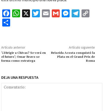
Fa
W
X
T
E
G
M
Te
C
ce
h
wi
m
m
es
le
o
C
b
at
tt
ai
ai
se
gr
p
o
o
sA
er
l
l
n
a
y
m
o
p
ge
m
Li
p
Artículo anterior
Artículo siguiente
k
p
r
n
ar
‘¿Dirigir a Chivas? Se verá en
Briseida Acosta conquistó la
el futuro’; Omar Bravo se
Plata en el Grand Prix de
k
tir
forma como estratega
Roma
DEJA UNA RESPUESTA