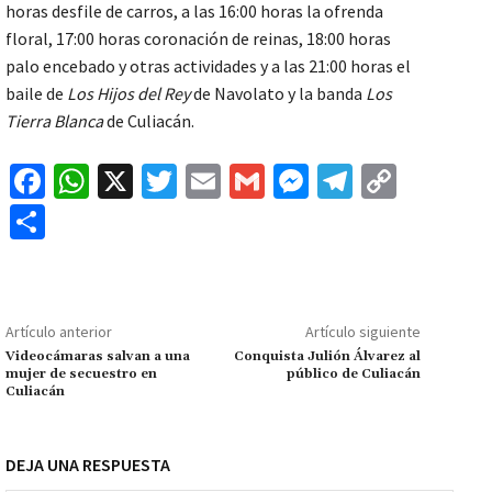
horas desfile de carros, a las 16:00 horas la ofrenda
floral, 17:00 horas coronación de reinas, 18:00 horas
palo encebado y otras actividades y a las 21:00 horas el
baile de
Los Hijos del Rey
de Navolato y la banda
Los
Tierra Blanca
de Culiacán.
Fa
W
X
T
E
G
M
Te
C
ce
h
wi
m
m
es
le
o
C
b
at
tt
ai
ai
se
gr
p
o
o
sA
er
l
l
n
a
y
m
o
p
ge
m
Li
p
Artículo anterior
Artículo siguiente
k
p
r
n
ar
Videocámaras salvan a una
Conquista Julión Álvarez al
mujer de secuestro en
público de Culiacán
k
tir
Culiacán
DEJA UNA RESPUESTA