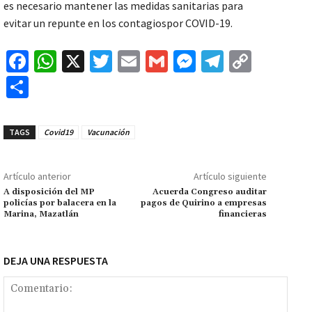
es necesario mantener las medidas sanitarias para
evitar un repunte en los contagiospor COVID-19.
Fa
W
X
T
E
G
M
Te
C
ce
h
wi
m
m
es
le
o
C
b
at
tt
ai
ai
se
gr
p
o
o
sA
er
l
l
n
a
y
m
TAGS
Covid19
Vacunación
o
p
ge
m
Li
p
k
p
r
n
ar
Artículo anterior
Artículo siguiente
k
tir
A disposición del MP
Acuerda Congreso auditar
policías por balacera en la
pagos de Quirino a empresas
Marina, Mazatlán
financieras
DEJA UNA RESPUESTA