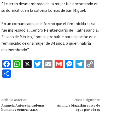
El cuerpo desmembrado de la mujer fue encontrado en
su domicilio, en la colonia Lomas de San Miguel.
En un comunicado, se informó que el feminicida serial
fue ingresado al Centro Penitenciario de Tlalnepantla,
Estado de México, “por su probable participación en el
feminicidio de una mujer de 34 años, a quien habría
desmembrado”.
Fa
W
X
T
E
G
M
Te
C
ce
h
wi
m
m
es
le
o
C
b
at
tt
ai
ai
se
gr
p
o
o
sA
er
l
l
n
a
y
m
o
p
ge
m
Li
p
Artículo anterior
Artículo siguiente
k
p
r
n
ar
Anuncia Antorcha cadenas
Anuncia Mazatlán corte de
humanas contra AMLO
agua por obras
k
tir