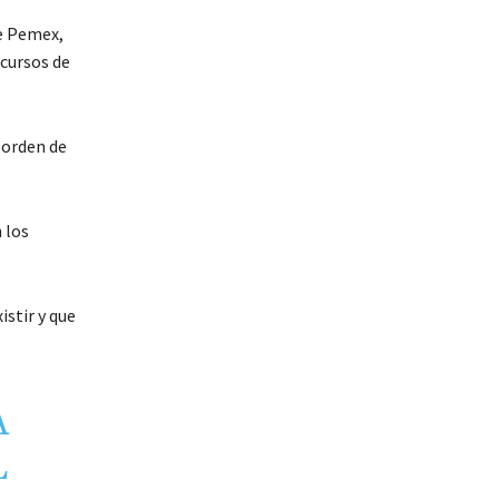
de Pemex,
ecursos de
a orden de
 los
stir y que
A
L