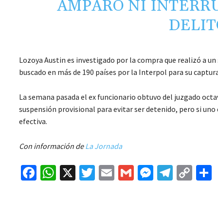
AMPARO NI INTERR
DELIT
Lozoya Austin es investigado por la compra que realizó a u
buscado en más de 190 países por la Interpol para su captura
La semana pasada el ex funcionario obtuvo del juzgado octav
suspensión provisional para evitar ser detenido, pero si uno
efectiva.
Con información de
La Jornada
Fa
W
X
T
E
G
M
Te
C
ce
h
wi
m
m
es
le
o
b
at
tt
ai
ai
se
gr
p