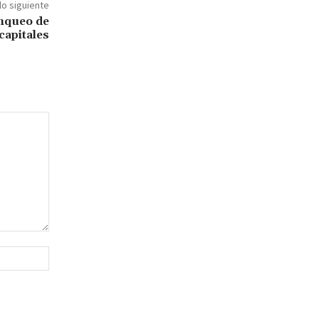
lo siguiente
anqueo de
capitales
Sitio
web: