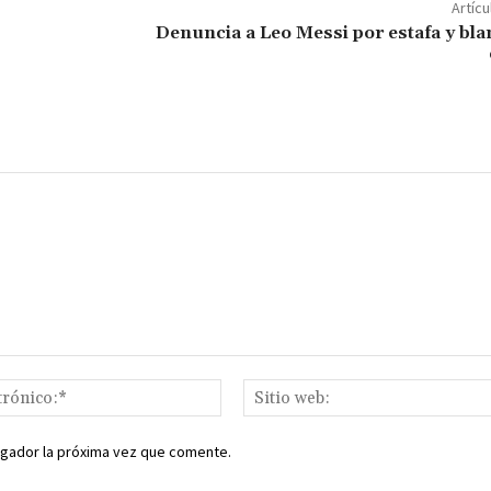
p
Artícu
ar
Denuncia a Leo Messi por estafa y bl
ir
Correo
electrónico:*
egador la próxima vez que comente.