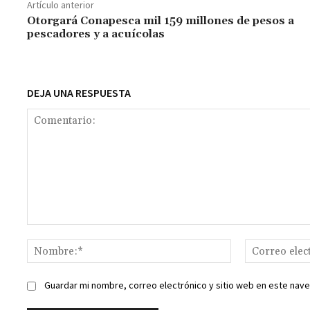
o
sA
er
l
l
n
a
y
Artículo anterior
o
p
ge
m
Li
Otorgará Conapesca mil 159 millones de pesos a
pescadores y a acuícolas
k
p
r
n
t
k
DEJA UNA RESPUESTA
Comentario:
Nombre:*
Guardar mi nombre, correo electrónico y sitio web en este nav