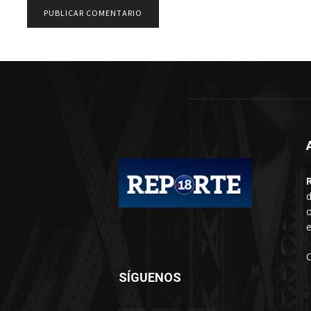
d
o
e
SÍGUENOS