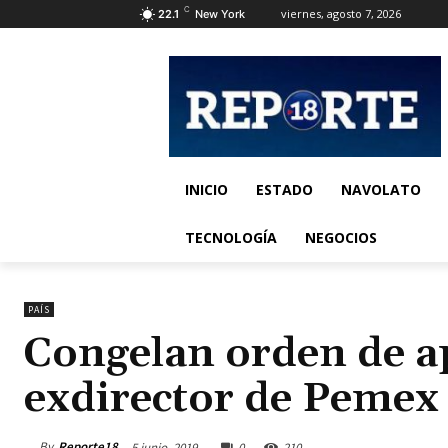
C
viernes, agosto 7, 2026
22.1
New York
INICIO
ESTADO
NAVOLATO
TECNOLOGÍA
NEGOCIOS
PAÍS
Congelan orden de a
exdirector de Pemex
By
Reporte18
5 junio, 2019
0
210